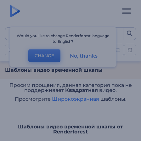
Шаблоны видео временн
Would you like to change Renderforest language
to English?
Видео временной шкалы
No, thanks
CHANGE
Шаблоны видео временной шкалы
Просим прощения, данная категория пока не
поддерживает
Квадратная
видео.
Просмотрите
Широкоэкранная
шаблоны.
Шаблоны видео временной шкалы от
Renderforest