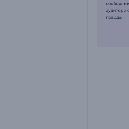
сообщения
аудиторию
повода.