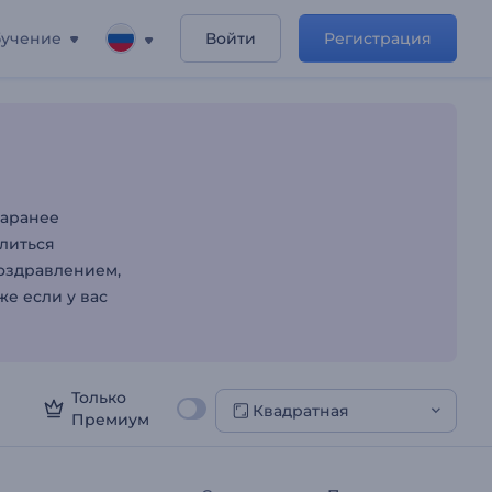
учение
Войти
Регистрация
заранее
елиться
оздравлением,
же если у вас
Только
Квадратная
Премиум