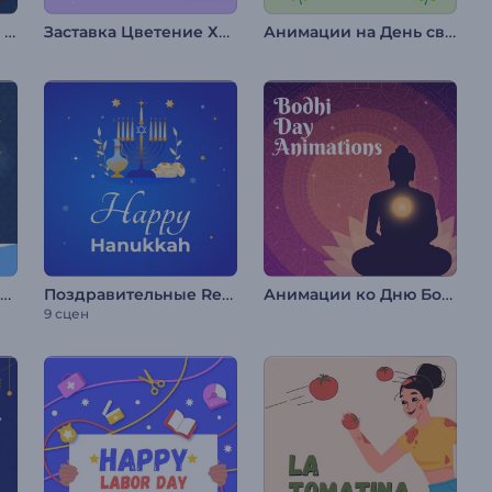
Поздравление Нузул Ал-Коран
Заставка Цветение Ханами
Анимации на День св. Патрика
Анимации: Шаббат шалом
Поздравительные Reels на Хануку
Анимации ко Дню Бодхи
9 сцен