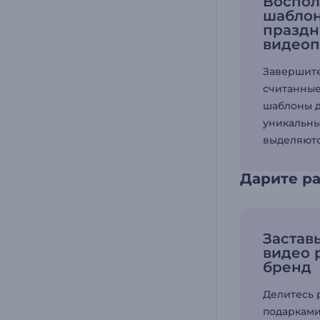
Воспол
шабло
празд
видеоп
Завершите
считанные
шаблоны д
уникальны
выделяютс
Дарите р
Застав
видео 
бренд
Делитесь 
подаркам