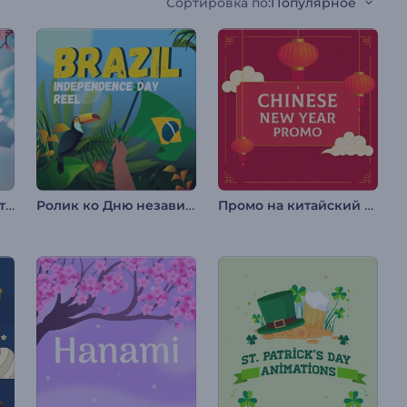
Сортировка по
:
Популярное
Интро "Цветущий китайский Новый год"
Ролик ко Дню независимости Бразилии
Промо на китайский Новый год