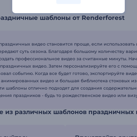
аздничные шаблоны от Renderforest
праздничных видео становится проще, если использоват
ередают суть сезона. Благодаря большому количеству вар
оздать профессиональное видео за считанные минуты. На
праздничных видео. Затем персонализируйте его с помощь
вовал событию. Когда все будет готово, экспортируйте ви
 анимированных видео и большая библиотека стоковых из
Эти шаблоны отлично подходят для создания содержатель
ения праздников - будь то рождественское видео или виз
е из различных шаблонов праздничных 