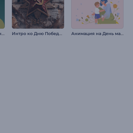
Праздничный Reels на День благодарения
Интро ко Дню Победы — 9 Мая
Анимация на День матери