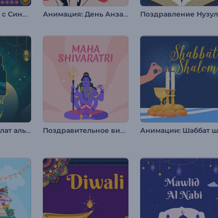
Поздравление с Синко Де Майо
Анимация: День Анзака
Анимация Лайлат аль Мирадж
Поздравительное видео на Маха Шивратри