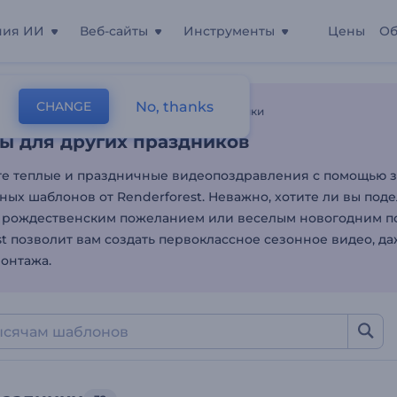
ния ИИ
Веб-сайты
Инструменты
Цены
Об
 для других праздников
No, thanks
CHANGE
лоны
Праздничные Видео
Другие Праздники
ы для других праздников
е теплые и праздничные видеопоздравления с помощью 
ных шаблонов от Renderforest. Неважно, хотите ли вы под
 рождественским пожеланием или веселым новогодним п
st позволит вам создать первоклассное сезонное видео, да
монтажа.