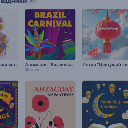
раздники
32
Цветочные Поздравления с 8 Марта
Анимация "Бразильский карнавал"
30 сцен