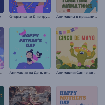
Открытка ко Дню труда
Анимации к празднику Томатина
у
льная анимация: Танабата
Анимация на День отца
Анимация: Синко де Майо