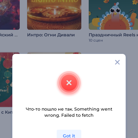
Заставка: Китайский Новый год
Интро: Огни Дивали
10 сцен
Что-то пошло не так. Something went
Поздравление с Китайским Новым годом
Поздравительно видео на Сэцубун
wrong. Failed to fetch
Got it