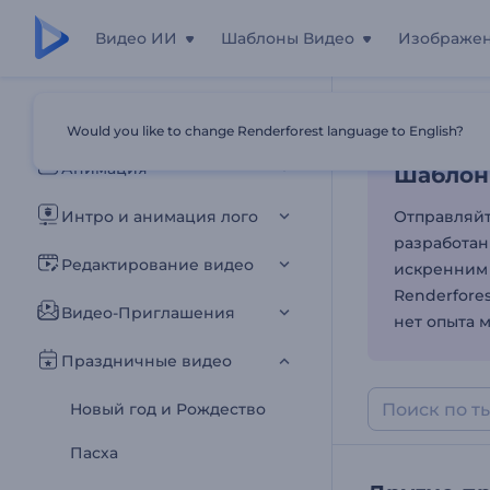
Видео ИИ
Шаблоны Видео
Изображе
Шаблоны
Все шаблоны
Would you like to change Renderforest language to English?
Главная
Шаб
Анимация
Шаблон
Интро и анимация лого
Отправляйт
разработан
Редактирование видео
искренним
Renderfore
Видео-Приглашения
нет опыта 
Праздничные видео
Новый год и Рождество
Пасха