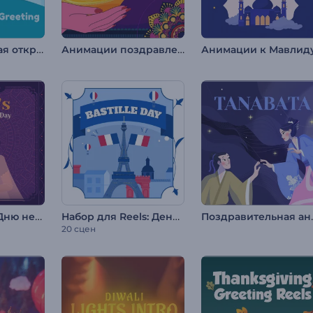
Анимированная открытка ко Дню детей
Анимации поздравления с Дивали
Анимации к Мавлид
Анимации ко Дню независимости Индии
Набор для Reels: День взятия Бастилии
Поздравите
20 сцен