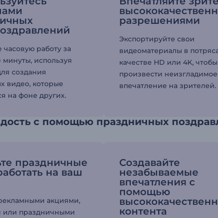
ьзуйтесь
Впечатляйте зрит
нами
высококачествен
ничных
разрешениями
оздравлений
Экспортируйте свои
 часовую работу за
видеоматериалы в потря
 минуты, используя
качестве HD или 4K, чтобы
ля создания
произвести неизгладимое
х видео, которые
впечатление на зрителей.
я на фоне других.
адость с помощью праздничных поздрав
ьте праздничные
Создавайте
работать на ваш
незабываемые
впечатления с
помощью
высококачественн
рекламными акциями,
контента
и или праздничными