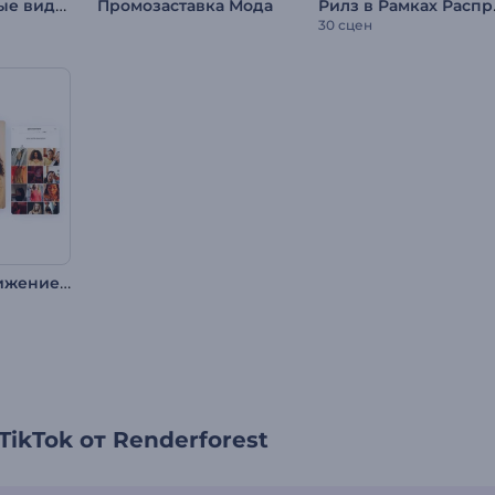
Информативные видео для соцсетей
Рилз в Р
Промозаставка Мода
30 сцен
Промо: Продвижение профиля в TikTok
ikTok от Renderforest