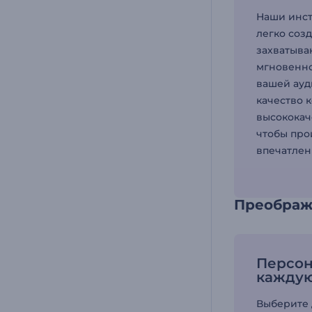
Наши инс
легко соз
захватыва
мгновенн
вашей ауд
качество 
высококач
чтобы про
впечатлен
Преобража
Персон
каждую
Выберите 