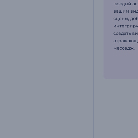
каждый ас
вашим ви
сцены, доб
интегриру
создать в
отражающе
месседж.