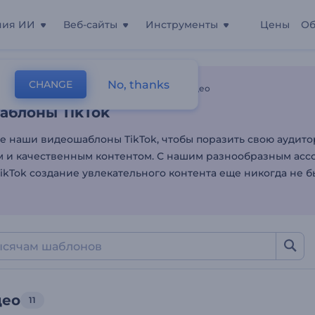
ния ИИ
Веб-сайты
Инструменты
Цены
Об
аблоны TikTok
No, thanks
CHANGE
лоны
Видео В Социальных Сетях
Tiktok Видео
аблоны TikTok
е наши видеошаблоны TikTok, чтобы поразить свою аудит
 и качественным контентом. С нашим разнообразным ас
ikTok создание увлекательного контента еще никогда не б
део
11