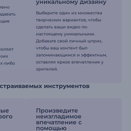
уникальному дизайну
ивно
Выберите один из множества
здавать
творческих вариантов, чтобы
ящие
сделать ваши видео по-
настоящему уникальными.
Добавьте свой личный штрих,
чтобы ваш контент был
воляет
запоминающимся и эффектным,
воих
оставляя яркое впечатление у
их-либо
зрителей.
астраиваемых инструментов
вые
Произведите
рого
неизгладимое
впечатление с
помощью