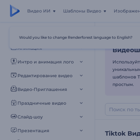
Видео ИИ
Шаблоны Видео
Изображе
Видеош
Все шаблоны
Would you like to change Renderforest language to English?
Главная
Шаб
Анимация
Видеош
Интро и анимация лого
Используйт
уникальным
Редактирование видео
шаблонов T
простым.
Видео-Приглашения
Праздничные видео
Слайд-шоу
Презентация
Tiktok Ви