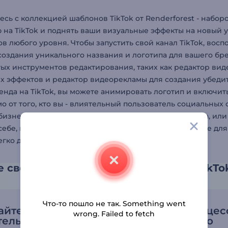
есь с коллекцией шаблонов TikTok от Renderforest - набо
 на TikTok и поднять ваши визуальные эффекты на новый 
ов любого уровня. Чтобы запустить свой канал TikTok, во
создания уникального названия и логотипа для вашего бр
ых инструментов редактирования, таких как редактор ви
х эффектов и редактор видеорекламы для создания убеди
енда на TikTok, вы можете анимировать логотип и включит
о от того, кто вы - влиятельный пользователь социальных
бизнеса, стремящийся повысить узнаваемость бренда, ил
 себе, на нашей платформе найдется что-то интересное для
егко доступны, креативность не знает границ.
 свои видео с помощью шаблонов TikTo
Что-то пошло не так. Something went
айте
Упростите процес
wrong. Failed to fetch
тельный контент
создания видео