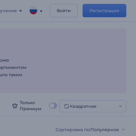
учение
Войти
Регистрация
орию
сортиментом
ыло таким
Только
Квадратная
Премиум
Сортировка по
:
Популярное