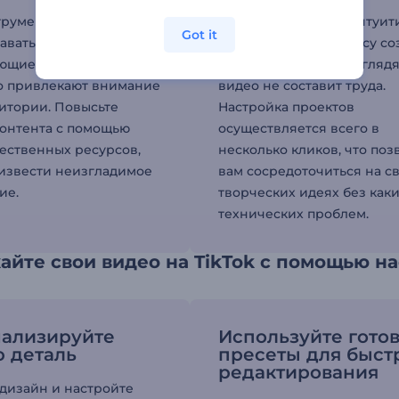
трументы позволяют
Благодаря нашему интуит
Got it
давать визуально
понятному интерфейсу со
ющие видео, которые
профессионально выгляд
о привлекают внимание
видео не составит труда.
итории. Повысьте
Настройка проектов
контента с помощью
осуществляется всего в
ественных ресурсов,
несколько кликов, что поз
извести неизгладимое
вам сосредоточиться на с
ие.
творческих идеях без как
технических проблем.
йте свои видео на TikTok с помощью н
ализируйте
Используйте гото
 деталь
пресеты для быст
редактирования
дизайн и настройте