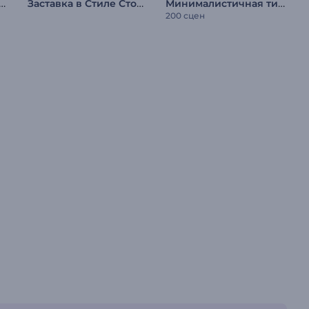
амках Распродажи "Черная пятница"
Заставка в Стиле Стомп
Минималистичная типографика для соцсетей
200 сцен