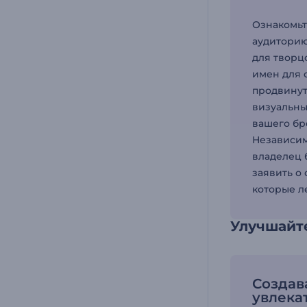
Ознакомьт
аудиторию
для творц
имен для 
продвинут
визуальны
вашего бр
Независим
владелец 
заявить о
которые л
Улучшайте
Создав
увлека