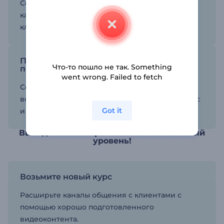
Создайте мощную видеомаркетинговую
кампанию и приготовьтесь встречать новых
клиентов на своей платформе.
Преподнесите ключевые сообщения с
Что-то пошло не так. Something
помощью видео
went wrong. Failed to fetch
Сообщения лучше передаются и
воспринимаются, когда сочетаются текст, голос
Got it
и визуальные элементы.
Выведите свою промокампанию на новый
уровень!
Возьмите новый курс
Расширьте каналы общения с клиентами с
помощью хорошо подготовленного
видеоконтента.