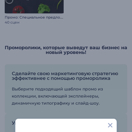
П
ромо: Специальное предложение ресторана
40 сцен
Проморолики, которые выведут ваш бизнес на
новый уровень!
Сделайте свою маркетинговую стратегию
эффективнее с помощью проморолика
Выберите подходящий шаблон промо из
коллекции, включающей эксплейнеры,
динамичную типографику и слайд-шоу.
Увеличьте трафик на сайт и продажи