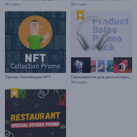
30 сцен
150 сцен
П
роморолик для демонстрации товаров
Промо: Коллекция NFT
90 сцен