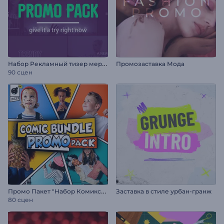
Н
абор Рекламный тизер мероприятия
Промозаставка Мода
90 сцен
П
ромо Пакет "Набор Комиксов"
Заставка в стиле урбан-гранж
80 сцен