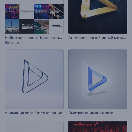
Н
абор для видео: Чистая типографика
А
нимация лого: Чистый металл
150 сцен
Анимация лого: Чистые линии
Быстрая анимация лого