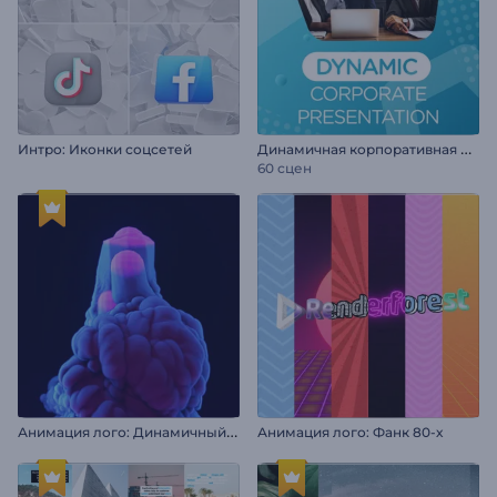
Д
инамичная корпоративная презентация
Интро: Иконки соцсетей
60 сцен
А
нимация лого: Динамичный взрыв дыма
Анимация лого: Фанк 80-х