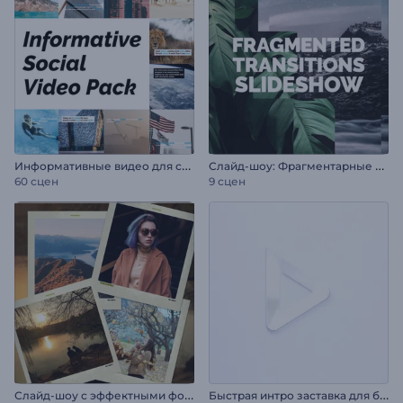
И
нформативные видео для соцсетей
С
лайд-шоу: Фрагментарные переходы
60 сцен
9 сцен
С
лайд-шоу с эффектными фотопереходами
Б
ыстрая интро заставка для бизнеса