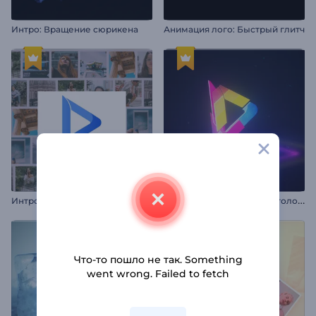
Интро: Вращение сюрикена
Анимация лого: Быстрый глитч
И
нтро заставка Плавные фоторамки
А
нимация лого: Цветная голограмма
Что-то пошло не так. Something
went wrong. Failed to fetch