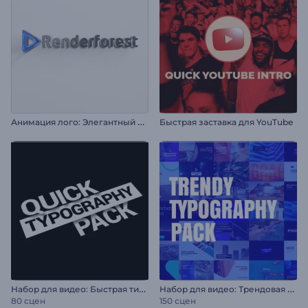
А
нимация лого: Элегантный блеск
Быстрая заставка для YouTube
Н
абор для видео: Быстрая типографика
Н
абор для видео: Трендовая типографика
80 сцен
150 сцен