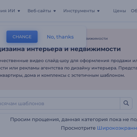
ния ИИ
Веб-сайты
Инструменты
Цены
Об
изайна интерьера и нед
No, thanks
CHANGE
лоны
Редактирование Видео
Реклама Недвижимости
дизайна интерьера и недвижимости
ачественные видео слайд-шоу для оформления продажи и
ти или рекламы агентства по дизайну интерьера. Предст
 квартиры, дома и комплексы с эстетичным шаблоном.
Просим прощения, данная категория пока не 
Просмотрите
Широкоэкранн