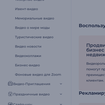
Ивент-видео
Мемориальные видео
Воспольз
Видео о мире моды
Туристические видео
Продви
Видео новости
бизнес
недви
Видеоколлажи
Видеорол
Бизнес-видео
помогут п
Фоновые видео для Zoom
преимщест
клиентам.
Видео-Приглашения
Рекламир
Праздничные видео
Слайд-шоу