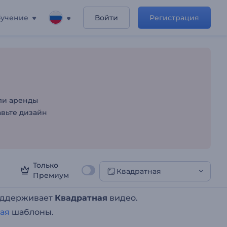
учение
Войти
Регистрация
вижимости
ли аренды
авьте дизайн
Только
Квадратная
Премиум
поддерживает
Квадратная
видео.
ая
шаблоны.