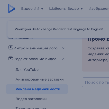
Видео ИИ
Шаблоны Видео
Изображе
Промо д
Все шаблоны
Would you like to change Renderforest language to English?
Главная
Шаб
Анимация
Промо 
Интро и анимация лого
Создайте к
недвижимос
Редактирование видео
интерьера,
Для YouTube
Анимированные заставки
Реклама недвижимости
Видео заголовки
Тизерные видео