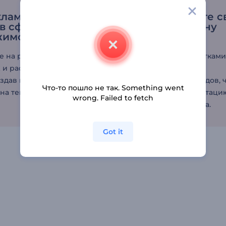
ламируйте свои
Визуализируйте с
 в сфере
идеи по дизайну
жимости
интерьера
е на рекламных
Воспользуйтесь десяткам
 и расскажите о своих
тематических сцен и
создав видео с помощью
современных переходов, 
Что-то пошло не так. Something went
на тему недвижимости.
создать видеопрезентаци
wrong. Failed to fetch
по дизайну интерьера.
Got it