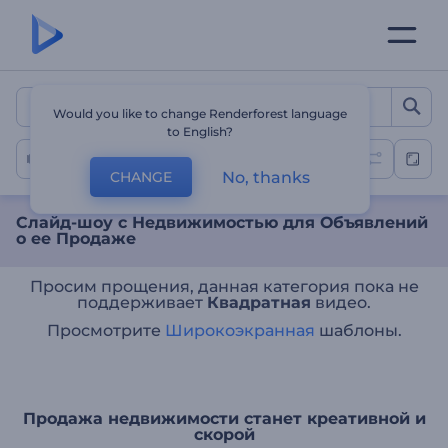
Слайд-шоу с Недвижимос
Would you like to change Renderforest language
to English?
Слайд-Шоу с Недвижимостью
No, thanks
CHANGE
Слайд-шоу с Недвижимостью для Объявлений
о ее Продаже
Просим прощения, данная категория пока не
поддерживает
Квадратная
видео.
Просмотрите
Широкоэкранная
шаблоны.
Продажа недвижимости станет креативной и
скорой