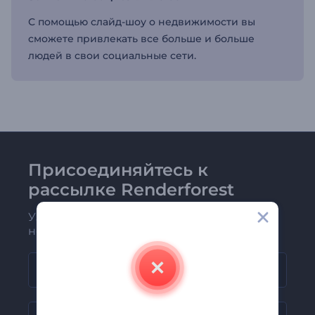
С помощью слайд-шоу о недвижимости вы
сможете привлекать все больше и больше
людей в свои социальные сети.
Присоединяйтесь к
рассылке Renderforest
Узнавайте о последних новостях и
новых предложениях первыми