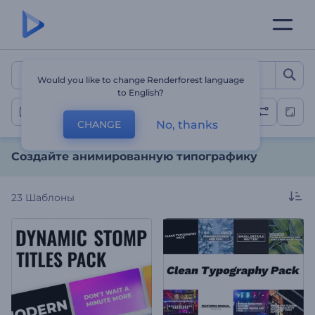
Создайте анимированну
Would you like to change Renderforest language
to English?
Типографика
No, thanks
CHANGE
Создайте анимированную типографику
23
Шаблоны