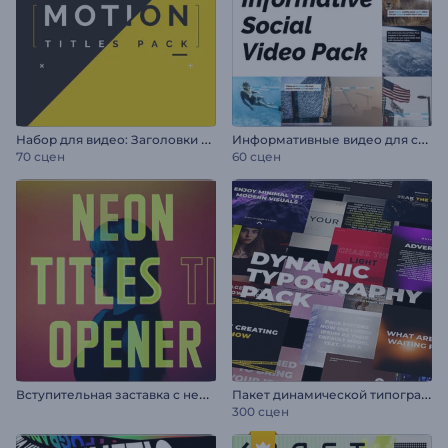
Н
абор для видео: Заголовки в движении
И
нформативные видео для соцсетей
70 сцен
60 сцен
В
ступительная заставка с неоновыми титрами
П
акет динамической типографики
300 сцен