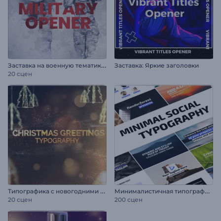
З
аставка на военную тематику / День Победы
Заставка: Яркие заголовки
20 сцен
Т
ипографика с новогодними поздравлениями
М
инималистичная типографика для соцсетей
20 сцен
200 сцен