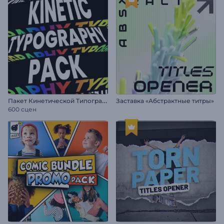
П
акет Кинетической Типографики
Заставка «Абстрактные титры»
600 сцен