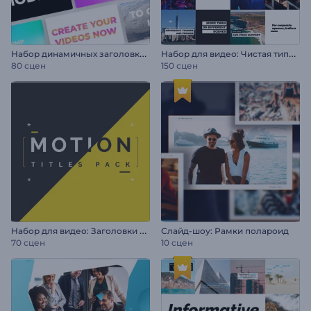
Н
абор динамичных заголовков в стиле стомп
Н
абор для видео: Чистая типографика
80 сцен
150 сцен
Н
абор для видео: Заголовки в движении
Слайд-шоу: Рамки полароид
70 сцен
10 сцен