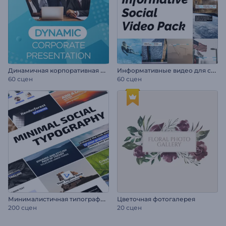
Д
инамичная корпоративная презентация
И
нформативные видео для соцсетей
60 сцен
60 сцен
М
инималистичная типографика для соцсетей
Цветочная фотогалерея
200 сцен
20 сцен