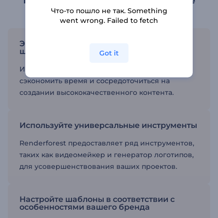
Подарите своим проектам заслуженное
признание
Что-то пошло не так. Something
went wrong. Failed to fetch
Экономьте время с помощью видео
шаблонов портфолио
Got it
Использование шаблонов поможет вам
сэкономить время и сосредоточиться на
создании высококачественного контента.
Используйте универсальные инструменты
Renderforest предоставляет ряд инструментов,
таких как видеомейкер и генератор логотипов,
для усовершенствования ваших проектов.
Настройте шаблоны в соответствии с
особенностями вашего бренда