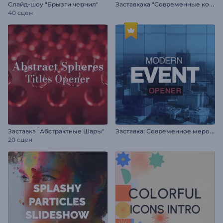
З
аставкака "Современные коллажи"
Слайд-шоу "Брызги чернил"
40 сцен
З
аставка: Современное мероприятие
Заставка "Абстрактные Шары"
20 сцен