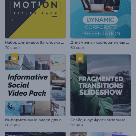
Н
абор для видео: Заголовки в движении
Д
инамичная корпоративная презентация
70 сцен
60 сцен
И
нформативные видео для соцсетей
С
лайд-шоу: Фрагментарные переходы
60 сцен
9 сцен