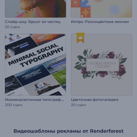
Слайд-шоу: Брызг из частиц
Интро: Разноцветные иконки
20 сцен
М
инималистичная типографика для соцсетей
Цветочная фотогалерея
200 сцен
20 сцен
Видеошаблоны рекламы от Renderforest