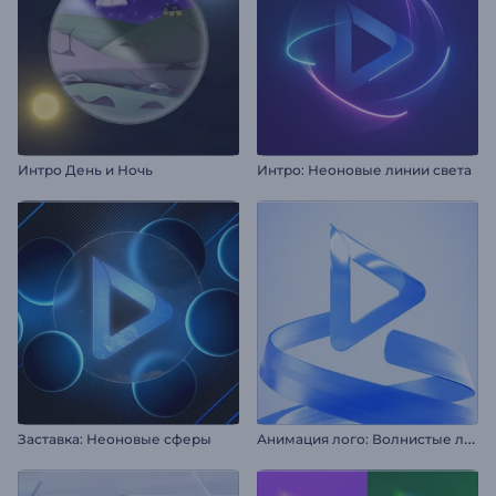
Интро День и Ночь
Интро: Неоновые линии света
А
нимация лого: Волнистые ленты
Заставка: Неоновые сферы