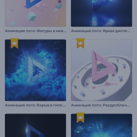
А
нимация лого: Фигуры в невесомости
А
нимация лого: Яркая дисперсия
А
нимация лого: Взрыв в гиперпространстве
А
нимация лого: Раздробленная сфера