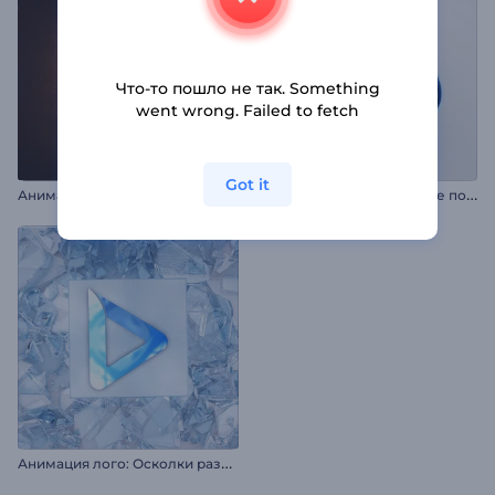
Что-то пошло не так. Something
went wrong. Failed to fetch
Got it
А
нимация лого: Сварка металла
А
нимация лого: Вращение полусферы
А
нимация лого: Осколки разбитого стекла