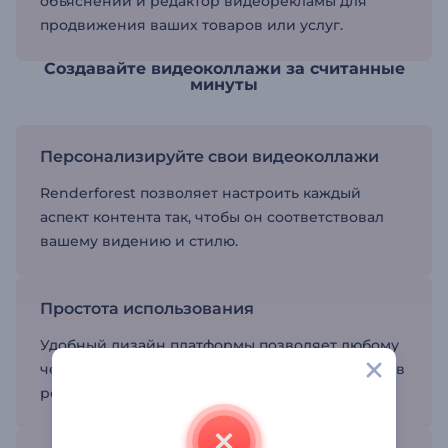
объяснений и редактор видеорекламы для
продвижения ваших товаров или услуг.
Создавайте видеоколлажи за считанные
минуты
Персонализируйте свои видеоколлажи
Renderforest позволяет настроить каждый
аспект контента так, чтобы он соответствовал
вашему видению и стилю.
Простота использования
Удобный дизайн платформы позволяет любому
человеку создавать проекты, не требуя навыков
редактирования.