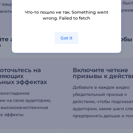
с помощью плавных и быс
 вашу аудиторию
переходов, чтобы удержив
анять ваш мессидж.
Что-то пошло не так. Something went
внимание зрителей.
wrong. Failed to fetch
Got it
йте анимационные промо-ролики, чтобы
ю
оточьтесь на
Включите четкие
ляющих
призывы к дейст
ьных эффектах
Добавьте в каждое видео
неизгладимое
убедительный призыв к
ие на свою аудиторию,
действию, чтобы подсказа
 высококачественные
аудитории, какие шаги сл
е эффекты
предпринять дальше и поч