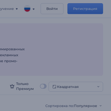
учение
Войти
Регистрация
роликов
нимированных
рекламных
ые промо-
Только
Квадратная
Премиум
Сортировка по
:
Популярное