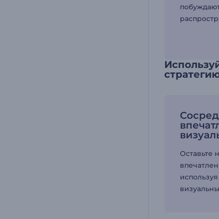
побуждают
распростр
Использу
стратеги
Сосред
впечат
визуал
Оставьте 
впечатлен
используя
визуальны