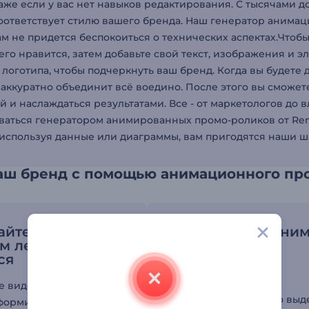
аже если у вас нет навыков редактирования. С тысячами д
оответствует стилю вашего бренда. Наш генератор анима
ам не придется беспокоиться о технических аспектах.Чтобы
его нравится, затем добавьте свой текст, изображения и 
логотипа, чтобы подчеркнуть ваш бренд. Когда вы будете
аккуратно объединит всё воедино. После этого вы сможе
й и наслаждаться результатами. Все - от маркетологов до 
ваться генератором анимированных промо-роликов от Rend
 используя данные или диаграммы, вам пригодятся наши 
ваш бренд с помощью анимационного пр
айте контент,
Привлекайте вни
м легко
зрителей
ся
динамичными
переходами
е видео, которые не
Заставьте ваши видео выд
формируют, но и