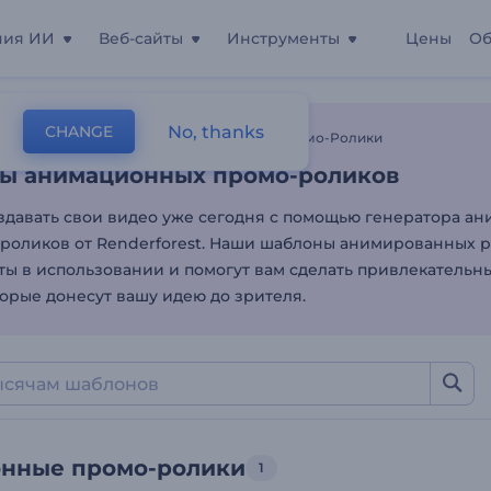
ния ИИ
Веб-сайты
Инструменты
Цены
Об
ы анимационных промо-
No, thanks
CHANGE
лоны
Торговые Видео
Анимационные Промо-Ролики
ы анимационных промо-роликов
здавать свои видео уже сегодня с помощью генератора а
роликов от Renderforest. Наши шаблоны анимированных 
ты в использовании и помогут вам сделать привлекательн
торые донесут вашу идею до зрителя.
нные промо-ролики
1