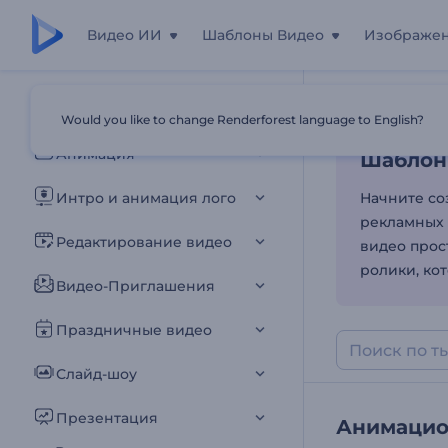
Видео ИИ
Шаблоны Видео
Изображе
Шаблон
Все шаблоны
Would you like to change Renderforest language to English?
Главная
Шаб
Анимация
Шаблон
Интро и анимация лого
Начните со
рекламных 
Редактирование видео
видео прос
ролики, ко
Видео-Приглашения
Праздничные видео
Слайд-шоу
Презентация
Анимацио