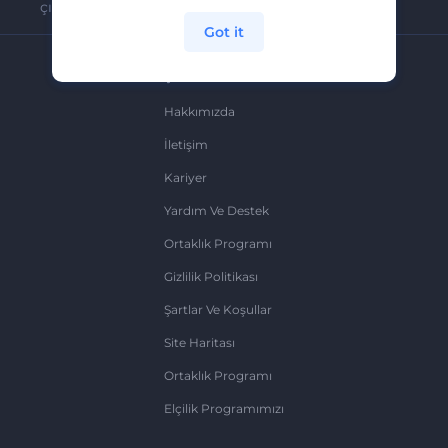
çıkabilirsiniz.
Got it
Şirket
Hakkımızda
İletişim
Kariyer
Yardım Ve Destek
Ortaklık Programı
Gizlilik Politikası
Şartlar Ve Koşullar
Site Haritası
Ortaklık Programı
Elçilik Programımızı