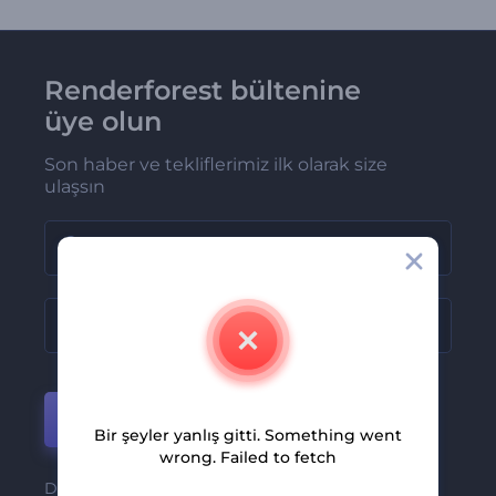
Renderforest bültenine
üye olun
Son haber ve tekliflerimiz ilk olarak size
ulaşsın
Katıl
Bir şeyler yanlış gitti. Something went
wrong. Failed to fetch
Dilediğiniz zaman kolayca abonelikten