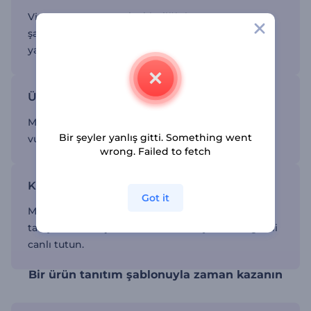
Vizyonunuza ve marka kimliğinize uygun
şablonlarımızı özelleştirerek işe hızlı bir başlangıç
yapın. Edit deneyimi gerektirmez.
Ürünün özelliklerini vurgulayın
Markanızın faydalarını yüksek kaliteli görsellerle
Bir şeyler yanlış gitti. Something went
vurgulayın ve estetik bir imaj sağlayın.
wrong. Failed to fetch
Katılımı artırın
Got it
Markanızın tüm ayrıntılarını keşfetmesine olanak
tanıyan dikkat çekici videolarla izleyicilerin ilgisini
canlı tutun.
Bir ürün tanıtım şablonuyla zaman kazanın