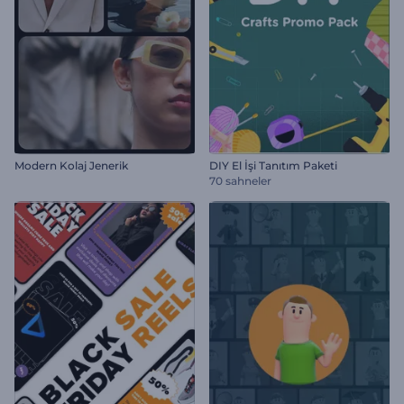
Modern Kolaj Jenerik
DIY El İşi Tanıtım Paketi
70 sahneler