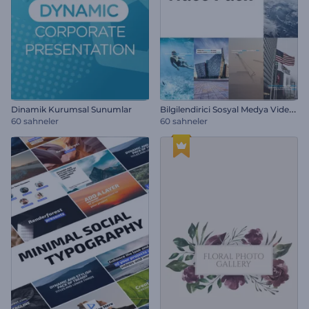
B
ilgilendirici Sosyal Medya Video Paketi
Dinamik Kurumsal Sunumlar
60 sahneler
60 sahneler