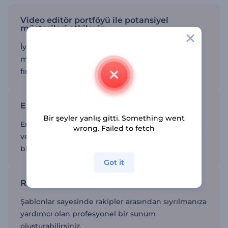
Video editör portföyü ile potansiyel
müşterileri etkileyin
İyi hazırlanmış bir portföy ile müstakbel
müşterileri etkileyebilir, daha fazla proje alabilir,
fırsatları artırabilirsiniz.
En iyi çalışmalarınızı öne çıkarın
Bir şeyler yanlış gitti. Something went
En etkileyici projelerinizin altını çizmek, uzmanlık
wrong. Failed to fetch
ve becerinizi dinamik bir şekilde sergilemek için
bir portföy oluşturun.
Got it
Rekabette öne çıkın
Şablonlar sayesinde rakipler arasından sıyrılmanıza
yardımcı olan profesyonel bir sunum
oluşturabilirsiniz.