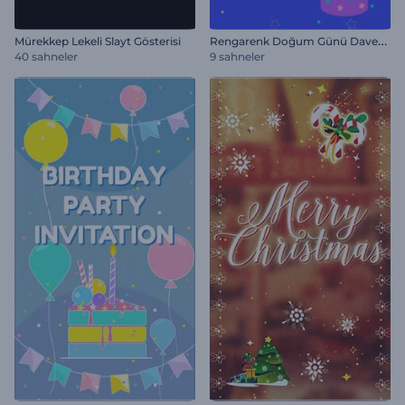
R
engarenk Doğum Günü Davetiyesi
Mürekkep Lekeli Slayt Gösterisi
40 sahneler
9 sahneler