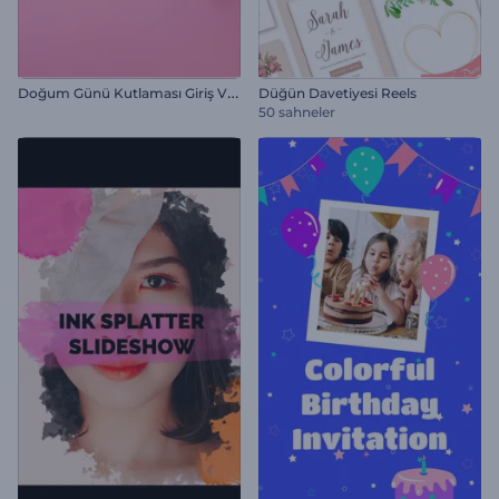
D
oğum Günü Kutlaması Giriş Videosu
Düğün Davetiyesi Reels
50 sahneler