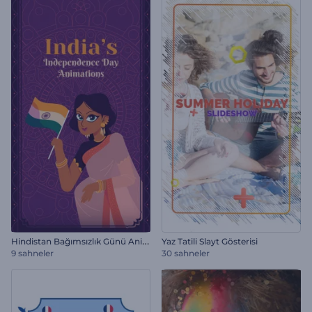
H
indistan Bağımsızlık Günü Animasyonları
Yaz Tatili Slayt Gösterisi
9 sahneler
30 sahneler