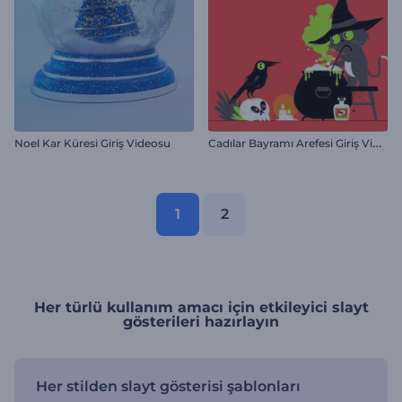
C
adılar Bayramı Arefesi Giriş Videosu
Noel Kar Küresi Giriş Videosu
1
2
Her türlü kullanım amacı için etkileyici slayt
gösterileri hazırlayın
Her stilden slayt gösterisi şablonları