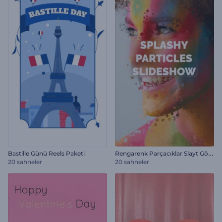
R
engarenk Parçacıklar Slayt Gösterisi
Bastille Günü Reels Paketi
20 sahneler
20 sahneler