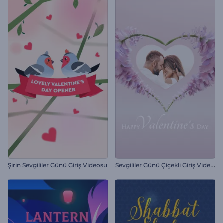
S
evgililer Günü Çiçekli Giriş Videosu
Şirin Sevgililer Günü Giriş Videosu