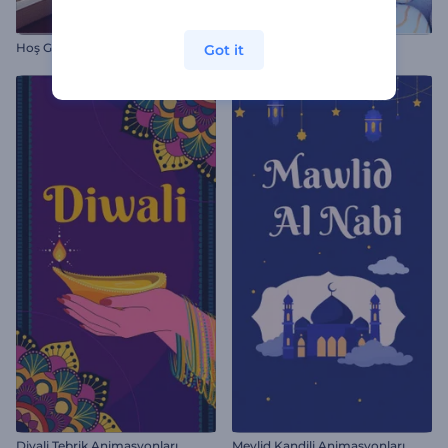
Hoş Geldin Yeni Yıl
Neşeli Noel Giriş Videosu
Got it
Divali Tebrik Animasyonları
Mevlid Kandili Animasyonları