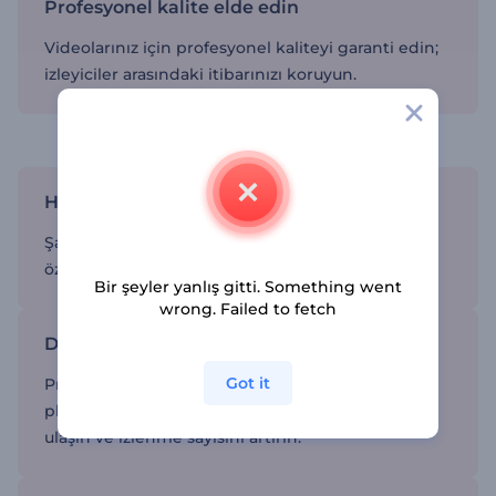
Profesyonel kalite elde edin
Videolarınız için profesyonel kaliteyi garanti edin;
izleyiciler arasındaki itibarınızı koruyun.
Haberciliğe level atlatın
Haber videosu aracıyla kolayca özelleştirin
Şablonları ihtiyaçlarınıza ve markanıza göre
özelleştirin ve içerikleri benzersiz hale getirin.
Bir şeyler yanlış gitti. Something went
wrong. Failed to fetch
Daha geniş bir kitleye ulaşın
Got it
Profesyonelce hazırladığını videoları çeşitli
platformlarda paylaşarak daha geniş bir kitleye
ulaşın ve izlenme sayısını artırın.