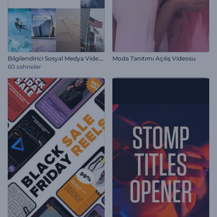
B
ilgilendirici Sosyal Medya Video Paketi
Moda Tanıtımı Açılış Videosu
60 sahneler