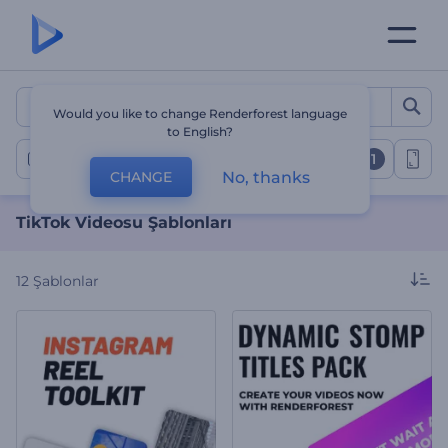
TikTok Videosu Şablonları
Would you like to change Renderforest language
to English?
1
Tiktok Videoları
No, thanks
CHANGE
TikTok Videosu Şablonları
12
Şablonlar