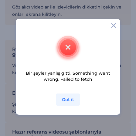
Göz alıcı videolar ile izleyicilerin dikkatini çekin ve
onları ekrana kilitleyin.
Çarpıcı referans videoları hazırlayın
Referans videosu şablonlarını markanıza
göre özelleştirin
Video içeriğini kendi metin, resim ve logolarınızla
kişiselleştirin.
Bir şeyler yanlış gitti. Something went
wrong. Failed to fetch
En iyi sonuçları elde edin
Got it
Şablonları kullanarak başarıya ulaştıran yüksek
kalitede videolar üretin.
Hazır referans videosu şablonlarıyla