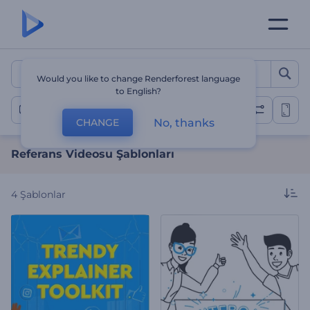
Referans Videosu Şablonla
Would you like to change Renderforest language
to English?
Referans Videoları
No, thanks
CHANGE
Referans Videosu Şablonları
4
Şablonlar