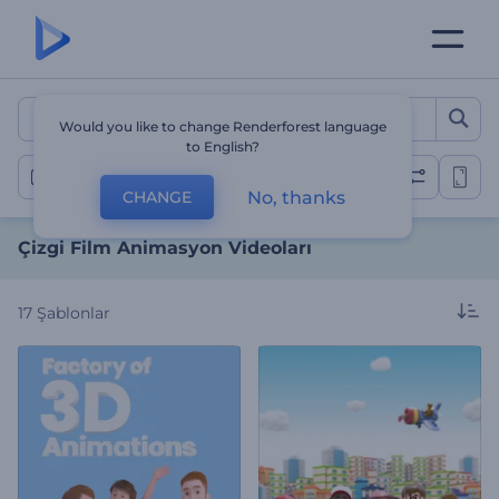
Çizgi Film Animasyon Vide
Would you like to change Renderforest language
to English?
Çizgi Film Videolar
No, thanks
CHANGE
Çizgi Film Animasyon Videoları
17
Şablonlar