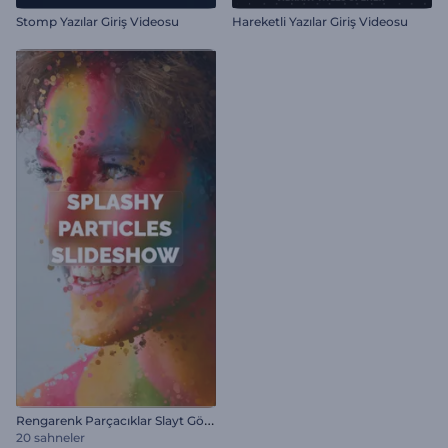
Stomp Yazılar Giriş Videosu
Hareketli Yazılar Giriş Videosu
R
engarenk Parçacıklar Slayt Gösterisi
20 sahneler