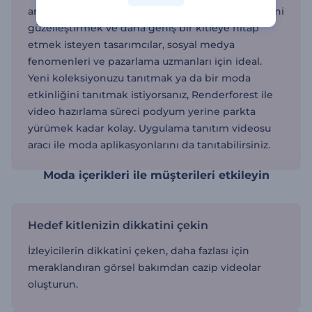
animasyon aracımızı da kullanabilirsiniz. İçeriklerini
güzelleştirmek ve daha geniş bir kitleye hitap
etmek isteyen tasarımcılar, sosyal medya
fenomenleri ve pazarlama uzmanları için ideal.
Yeni koleksiyonuzu tanıtmak ya da bir moda
etkinliğini tanıtmak istiyorsanız, Renderforest ile
video hazırlama süreci podyum yerine parkta
yürümek kadar kolay. Uygulama tanıtım videosu
aracı ile moda aplikasyonlarını da tanıtabilirsiniz.
Moda içerikleri ile müşterileri etkileyin
Hedef kitlenizin dikkatini çekin
İzleyicilerin dikkatini çeken, daha fazlası için
meraklandıran görsel bakımdan cazip videolar
oluşturun.