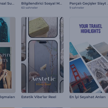
Dinamik Kurumsal Sunumlar
Bilgilendirici Sosyal Medya Video Paketi
Parçalı Geçi
60 sahneler
9 sahneler
lışmaları
Estetik Vibe'lar Reel
En İyi Seyahat Anları