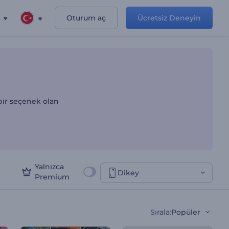
Oturum aç
Ücretsiz Deneyin
bir seçenek olan
Yalnızca
Dikey
Premium
Sırala
:
Popüler