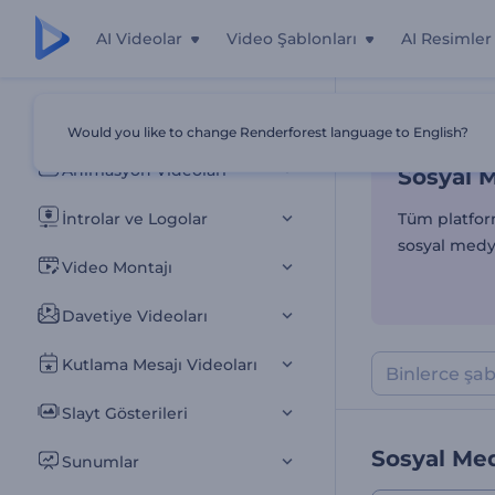
AI Videolar
Video Şablonları
AI Resimler
Sosyal M
Tüm Şablonlar
Would you like to change Renderforest language to English?
Ana Sayfa
Şab
Animasyon Videoları
Sosyal 
İntrolar ve Logolar
Tüm platfor
sosyal medya
Video Montajı
Davetiye Videoları
Kutlama Mesajı Videoları
Slayt Gösterileri
Sosyal Med
Sunumlar