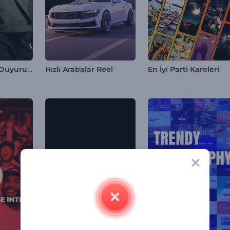
Büyük İndirim Duyurusu
Hızlı Arabalar Reel
En İyi Parti Kareleri