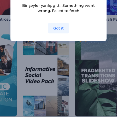
Bir şeyler yanlış gitti. Something went
wrong. Failed to fetch
ntrosu
Hızlı Tipografi Paketi
80 sahneler
150 sahneler
Got it