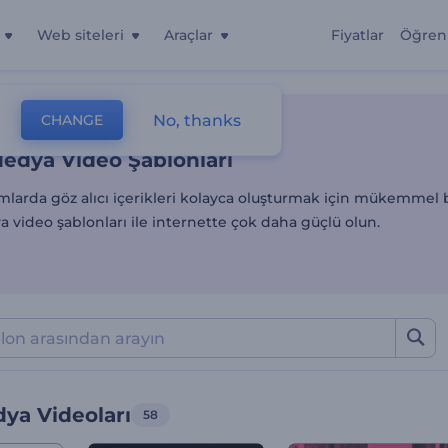
Web siteleri
Araçlar
Fiyatlar
Öğren
edya Video Şablonları
No, thanks
CHANGE
lonlar
Sosyal Medya Videoları
Medya Video Şablonları
mlarda göz alıcı içerikleri kolayca oluşturmak için mükemmel 
 video şablonları ile internette çok daha güçlü olun.
ya Videoları
58