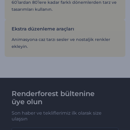
60՛lardan 80՛lere kadar farklı dönemlerden tarz ve
tasarımları kullanın.
Ekstra düzenleme araçları
Animasyona caz tarzı sesler ve nostaljik renkler
ekleyin.
Renderforest bültenine
üye olun
Son haber ve tekliflerimiz ilk olarak size
ulaşsın