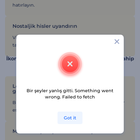
hatırlayın.
Nostaljik hisler uyandırın
Vintage temalı projenizi retro animasyonla
tamamlayın.
İkonik detaylara ve eskimeyen tasarımlara sahip
animasyonlar
Logonuza hiç eskimeyen ve klasik bir
Bir şeyler yanlış gitti. Something went
görünüm kazandırın
wrong. Failed to fetch
Bu animasyonlarda kullanılan renkler ve nesneler
eski zamanlardan özenle seçildi.
Got it
Markanız için aşinalık hissi oluşturun