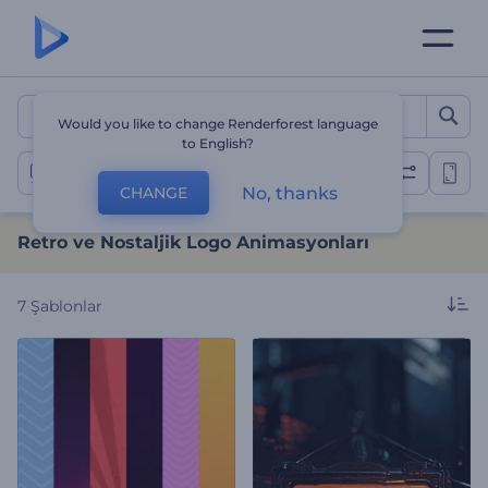
Retro ve Nostaljik Logo A
Would you like to change Renderforest language
to English?
Retro Gösterimler
No, thanks
CHANGE
Retro ve Nostaljik Logo Animasyonları
7
Şablonlar