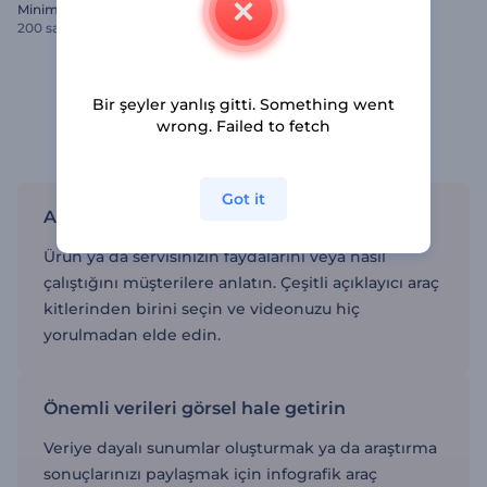
Minimal Sosyal Tipografi
Çiçekli Fotoğraf Galerisi
200 sahneler
20 sahneler
Bir şeyler yanlış gitti. Something went
Bilgilendirici sunum videolarını internet
wrong. Failed to fetch
üzerinden oluşturun
Got it
Açıklayıcı animasyon videoları oluşturun
Ürün ya da servisinizin faydalarını veya nasıl
çalıştığını müşterilere anlatın. Çeşitli açıklayıcı araç
kitlerinden birini seçin ve videonuzu hiç
yorulmadan elde edin.
Önemli verileri görsel hale getirin
Veriye dayalı sunumlar oluşturmak ya da araştırma
sonuçlarınızı paylaşmak için infografik araç