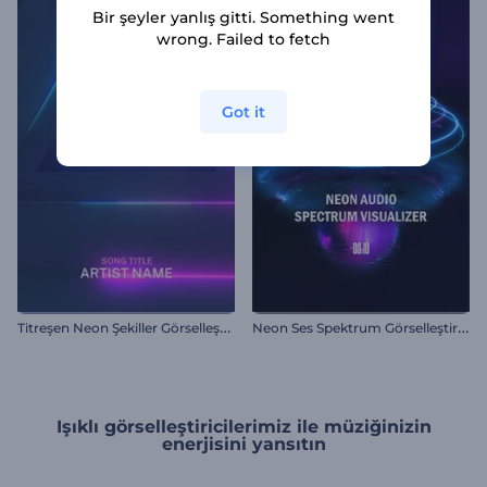
Bir şeyler yanlış gitti. Something went
wrong. Failed to fetch
Got it
T
itreşen Neon Şekiller Görselleştirici
N
eon Ses Spektrum Görselleştirici
Işıklı görselleştiricilerimiz ile müziğinizin
enerjisini yansıtın