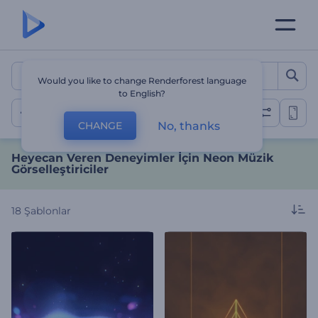
Heyecan Veren Deneyimler 
Would you like to change Renderforest language
to English?
Neon
No, thanks
CHANGE
Heyecan Veren Deneyimler İçin Neon Müzik
Görselleştiriciler
18
Şablonlar