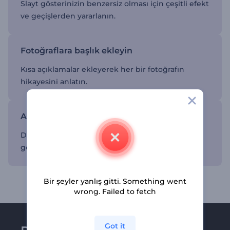
Slayt gösterinizin benzersiz olması için çeşitli efekt
ve geçişlerden yararlanın.
Fotoğraflara başlık ekleyin
Kısa açıklamalar ekleyerek her bir fotoğrafın
hikayesini anlatın.
Arkaplan müziği seçin
Dostluk ya da aşktan bahseden şarkılar gibi slayt
gösterisinin ruhuna uygun şarkılar seçin.
Bir şeyler yanlış gitti. Something went
wrong. Failed to fetch
Got it