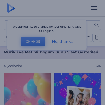
Müzikli ve Metinli Doğum G
Would you like to change Renderforest language
to English?
Mutlu Yıllar Slayt Gösterisi
No, thanks
CHANGE
Müzikli ve Metinli Doğum Günü Slayt Gösterileri
4
Şablonlar