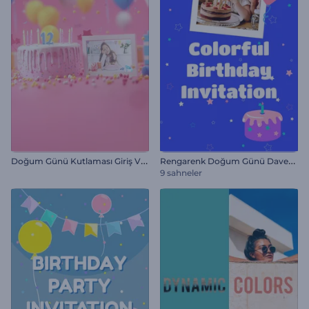
D
oğum Günü Kutlaması Giriş Videosu
R
engarenk Doğum Günü Davetiyesi
9 sahneler