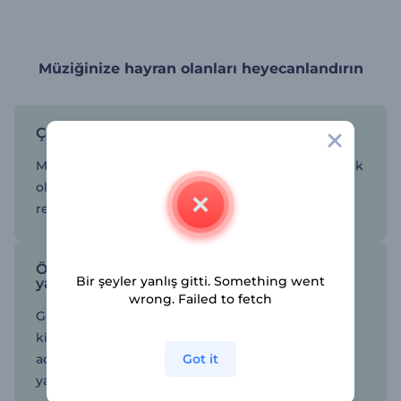
Müziğinize hayran olanları heyecanlandırın
Çok çeşitli stil opsiyonlarından birini seçin
Müziğinizin moduyla eşleşen profesyonel bir içerik
oluşturmak için farklı görselleştirici stilleri ve
renkleri arasından en uygun olanları seçin.
Özelleştirin, rötuşlarını ve önizlemesini
Bir şeyler yanlış gitti. Something went
yapın
wrong. Failed to fetch
Görselleştiriciyi kullanıcı dostu editörümüz ile
kişiselleştirin: müzik parçanızı yükleyin, sanatçı
Got it
adını girin ve sonucu görmek için önizlemesini
yapın.