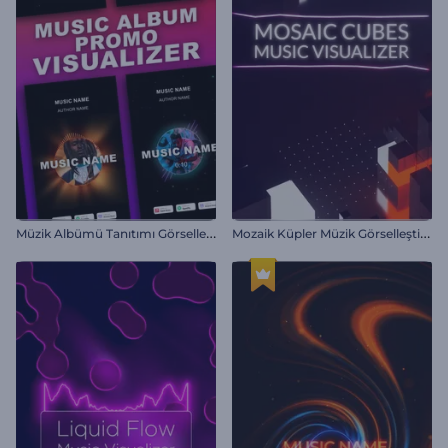
M
üzik Albümü Tanıtımı Görselleştirici
M
ozaik Küpler Müzik Görselleştirici