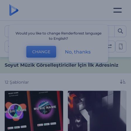
Soyut Müzik Görselleştiricil
Would you like to change Renderforest language
to English?
Soyut
No, thanks
CHANGE
Soyut Müzik Görselleştiriciler İçin İlk Adresiniz
12
Şablonlar