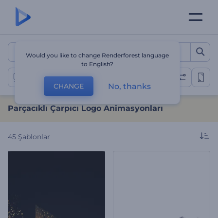
Parçacıklı Çarpıcı Logo A
Would you like to change Renderforest language
to English?
Parçacıklı Logo Gösterimleri
No, thanks
CHANGE
Parçacıklı Çarpıcı Logo Animasyonları
45
Şablonlar