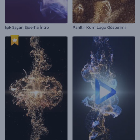
Işık Saçan Ejderha İntro
Parıltılı Kum Logo Gösterimi