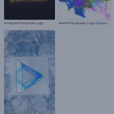
R
enkli Parçacıklar Logo Gösterimi
Ambiyant Parçacıklı Logo