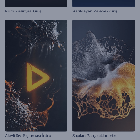
Kum Kasırgası Giriş
Parıldayan Kelebek Giriş
Alevli Sıvı Sıçraması İntro
Saçılan Parçacıklar İntro