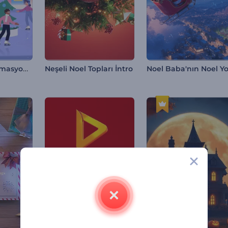
Neşeli Noel Animasyonları
Neşeli Noel Topları İntro