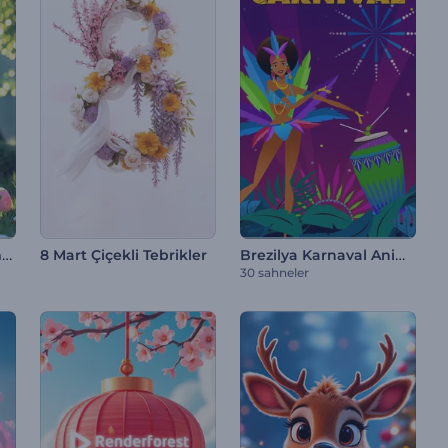
Paskalya İçin 3D Animasyonlar
Brezilya Karnaval Animasyonları
8 Mart Çiçekli Tebrikler
30 sahneler