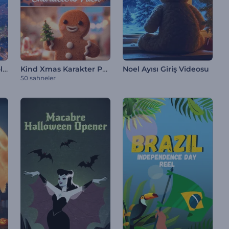
Noel Baba'nın Noel Yolculuğu Girişi
Kind Xmas Karakter Paketi
Noel Ayısı Giriş Videosu
50 sahneler