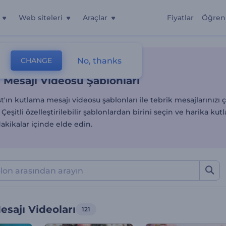
Web siteleri
Araçlar
Fiyatlar
Öğren
Mesajı Videosu Şablonları
No, thanks
CHANGE
lonlar
Kutlama Mesajı Videoları
 Mesajı Videosu Şablonları
'ın kutlama mesajı videosu şablonları ile tebrik mesajlarınızı 
 Çeşitli özelleştirilebilir şablonlardan birini seçin ve harika ku
dakikalar içinde elde edin.
sajı Videoları
121