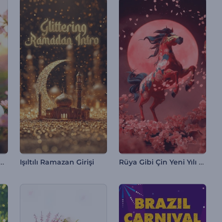
i Paskalya Tavşanı Tanıtımı
Rüya Gibi Çin Yeni Yılı Girişi
Işıltılı Ramazan Girişi