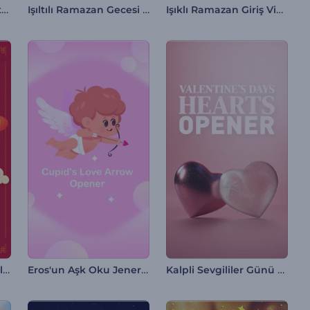
Kırık Paskalya Yumurtası İntro
Işıltılı Ramazan Gecesi İntro
Işıklı Ramazan Giriş Videosu
Çin Yeni Yılı Reklam Filmi
Eros'un Aşk Oku Jeneriği
Kalpli Sevgililer Günü Jeneriği