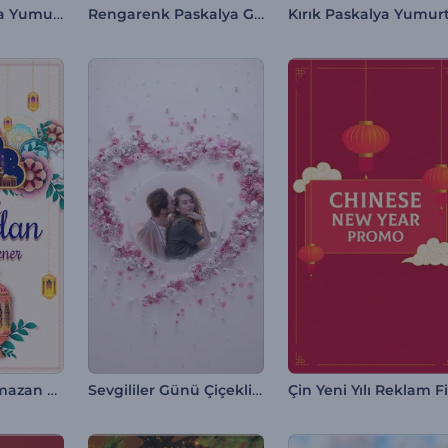
Çiçekli Paskalya Yumurtası İntro
Rengarenk Paskalya Giriş Videosu
Rengarenk Ramazan Giriş Videosu
Sevgililer Günü Çiçekli Kalp İntro