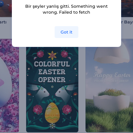
Bir şeyler yanlış gitti. Something went
wrong. Failed to fetch
Kar Küresi Logo Gösterimi
artı
30 sahneler
Got it