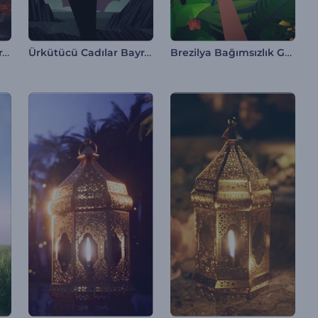
Ürkütücü Cadılar Bayramı Animasyonları
Ürkütücü Cadılar Bayramı Giriş Videosu
Brezilya Bağımsızlık Günü Reels