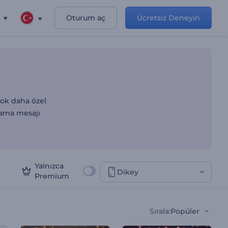
Oturum aç
Ücretsiz Deneyin
çok daha özel
tlama mesajı
Yalnızca
Dikey
Premium
Sırala
:
Popüler