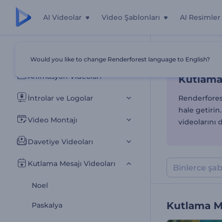
AI Videolar
Video Şablonları
AI Resimler
Kutlama 
Tüm Şablonlar
Would you like to change Renderforest language to English?
Ana Sayfa
Şab
Animasyon Videoları
Kutlama
İntrolar ve Logolar
Renderforest
hale getirin.
Video Montajı
videolarını 
Davetiye Videoları
Kutlama Mesajı Videoları
Noel
Kutlama Me
Paskalya