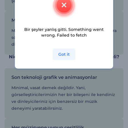
şekilde ayarlayın.
Müzik kanalınızı rekabette öne çıkarın
Bir şeyler yanlış gitti. Something went
Minimal müzik görselleştiriciyi oluşturduktan sonra
wrong. Failed to fetch
sosyal medyada paylaşarak dünya genelindeki
dinleyici sayınızı artırın.
Got it
Niçin minimal görselleştiricileri tercih etmeli?
Son teknoloji grafik ve animasyonlar
Minimal, vasat demek değildir. Yani,
görselleştiricilerimizin her bir bileşeni ile kendiniz
ve dinleyicileriniz için benzersiz bir müzik
deneyimi yaratabilirsiniz.
Her müzisyene uygun çeşitlilik