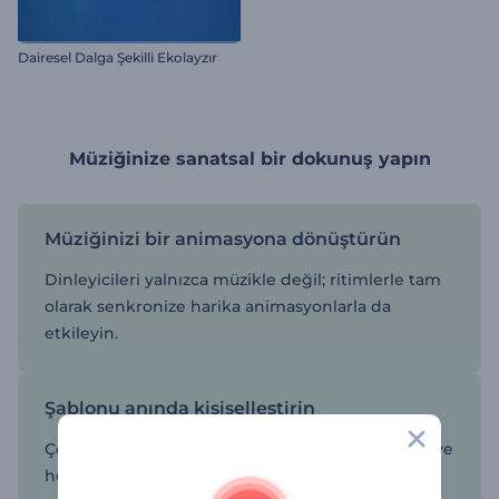
Dairesel Dalga Şekilli Ekolayzır
Müziğinize sanatsal bir dokunuş yapın
Müziğinizi bir animasyona dönüştürün
Dinleyicileri yalnızca müzikle değil; ritimlerle tam
olarak senkronize harika animasyonlarla da
etkileyin.
Şablonu anında kişiselleştirin
Çok çeşitli görselleştirici stillerinden birini seçin ve
her bir detayı müziğin moduna ve türüne uyacak