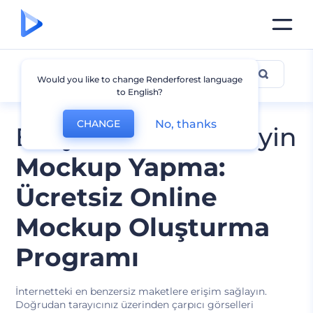
Mockup Tasarımları
Would you like to change Renderforest language
to English?
No, thanks
CHANGE
En iyilerini düzenleyin
Mockup Yapma:
Ücretsiz Online
Mockup Oluşturma
Programı
İnternetteki en benzersiz maketlere erişim sağlayın.
Doğrudan tarayıcınız üzerinden çarpıcı görselleri