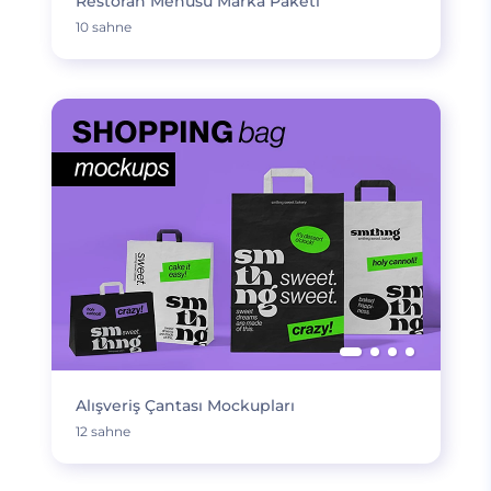
Restoran Menüsü Marka Paketi
10 sahne
Alışveriş Çantası Mockupları
12 sahne