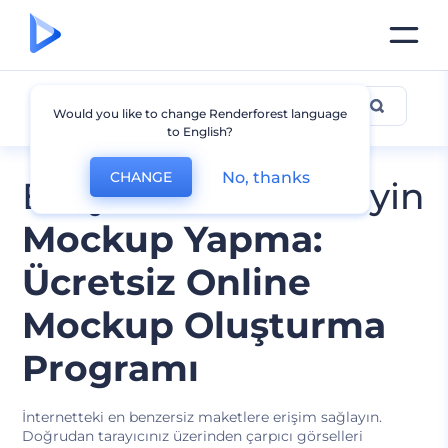
Mockup Tasarımları
Would you like to change Renderforest language
to English?
No, thanks
CHANGE
En iyilerini düzenleyin
Mockup Yapma:
Ücretsiz Online
Mockup Oluşturma
Programı
İnternetteki en benzersiz maketlere erişim sağlayın.
Doğrudan tarayıcınız üzerinden çarpıcı görselleri