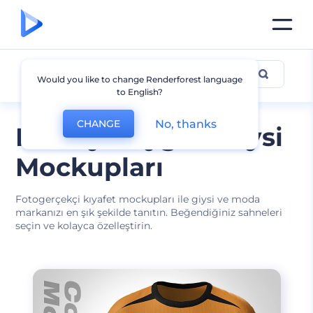
Giyim
Would you like to change Renderforest language
to English?
No, thanks
CHANGE
Modaya Uygun Giysi
Mockupları
Fotogerçekçi kıyafet mockupları ile giysi ve moda
markanızı en şık şekilde tanıtın. Beğendiğiniz sahneleri
seçin ve kolayca özelleştirin.