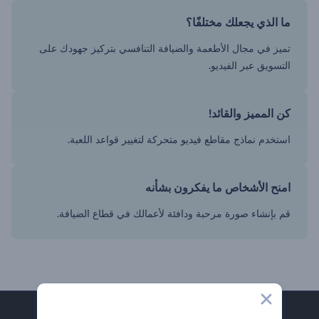
ما الذي يجعلك مختلفًا؟
تميز في مجال الأطعمة والضيافة التنافسي بتركيز جهودك على
التسويق عبر الفيديو.
كن المميز والقائد!
استخدم نماذج مقاطع فيديو متحركة لتغيير قواعد اللعبة.
امنح الأشخاص ما يفكرون بشأنه
قم بإنشاء صورة مرحبة ودافئة لأعمالك في قطاع الضيافة.