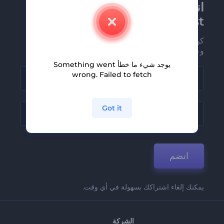
انضم إلى نشرة
Renderforest الإخبارية
كن من بين أوائل من يستلمون أحدث أخبارنا
وعروضنا
يوجد شيء ما خطأ Something went
wrong. Failed to fetch
Got it
انضم
يمكنك إلغاء اشتراكك بسهولة في أي وقت.
الشركة