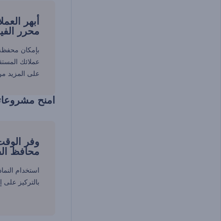
أبهر العمل
محرر الفي
بإمكان محفظة 
عملائك المست
على المزيد م
امنح مشروعات
وفر الوقت
محافظ الف
استخدام النما
بالتركيز على إ