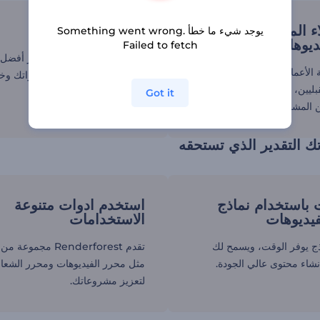
اء المحتملين بمحفظة
أبرز أفضل أعمالك
يوجد شيء ما خطأ Something went wrong.
ديوهات
Failed to fetch
تتيح لك محفظة الأعمال إبراز أفضل
الأعمال جيدة التصميم إبهار
مشروعاتك، واستعراض مهاراتك وخب
قبليين، ومساعدتك في الحصول
بطريقة ديناميكية.
Got it
ن المشروعات والفرص.
ك التقدير الذي تستحقه
 باستخدام نماذج
استخدم ادوات متنوعة
يديوهات
الاستخدامات
ذج يوفر الوقت، ويسمح لك
تقدم Renderforest مجمو
نشاء محتوى عالي الجودة.
مثل محرر الفيديوهات ومحرر الشعا
لتعزيز مشروعاتك.