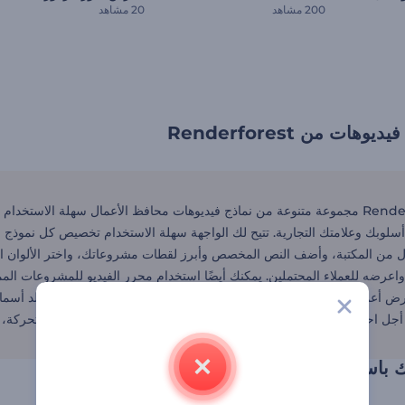
200 مشاهد
20 مشاهد
ات من Renderforest
تقدم Renderforest مجموعة متنوعة من نماذج فيديوهات محافظ الأعمال سهلة الاست
سلوبك وعلامتك التجارية. تتيح لك الواجهة سهلة الاستخدام تخصيص كل نموذج ب
 من المكتبة، وأضف النص المخصص وأبرز لقطات مشروعاتك، واختر الألوان المفضل
 واعرضه للعملاء المحتملين. يمكنك أيضًا استخدام محرر الفيديو للمشروعات الم
شخص يريد عرض أعماله بطريقة احترافية. تقدم
ل احتياجات الترويج للعلامة التجارية. وإذا كنت تريد إنشاء فيديوهات متحركة، 
 باستخدام محافظ الفيديوهات