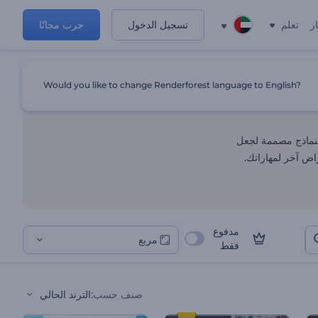
ر
تعلم
تسجيل الدخول
جرب مجانًا
Would you like to change Renderforest language to English?
 احترافي. تلك النماذج مصممة لجعل
اض آخر لمهاراتك.
مدفوع
مربع
فقط
صنف حسب
:
الترند الحالي