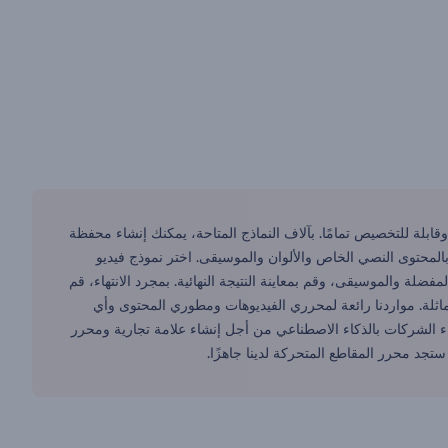
خدام وقابلة للتخصيص تمامًا. بآلاف النماذج المتاحة، يمكنك إنشاء محفظة
المحتوى النصي الخاص والألوان والموسيقى. اختر نموذج فيديو
ة والموسيقى، وقم بمعاينة النتيجة النهائية. بمجرد الانتهاء، قم
ماثلة. مواردنا رائعة لمحرري الفيديوهات ومطوري المحتوى وأي
 Renderforest أيضًا أدوات مثل مولد أسماء الشركات بالذكاء الاصطناعي من أجل إنشاء علامة تجارية ومحرر
ستجد محرر المقاطع المتحركة لدينا جاهزًا.