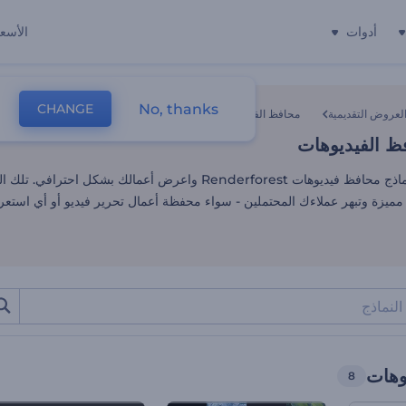
أدوات
الأسعا
ظ الفيديوهات
No, thanks
CHANGE
لعروض التقديمية
محافظ الفيديوهات
ظ الفيديوهات
تصفح خيارات نماذج محافظ فيديوهات Renderforest واعرض أعمالك بشكل
ميزة وتبهر عملاءك المحتملين - سواء محفظة أعمال تحرير فيديو أو أي استعر
وهات
8