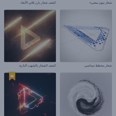
شعار نيون مضيء
كشف شعار بارز ثلاثي الأبعاد
شعار مخطط سداسي
كشف الشعار بالشهب النارية