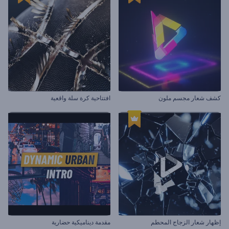
كشف شعار مجسم ملون
افتتاحية كرة سلة واقعية
إظهار شعار الزجاج المحطم
مقدمة ديناميكية حضارية