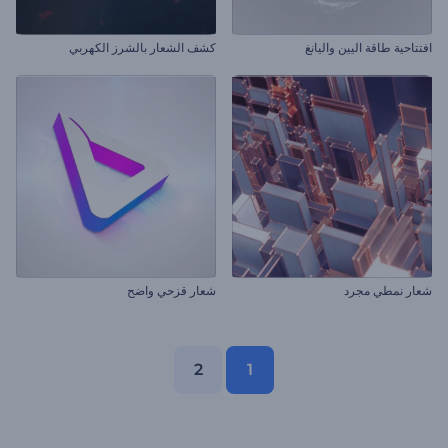
افتتاحية طاقة اليين واليانغ
كشف الشعار بالشرز الكهربي
شعار نمطي مجرد
شعار قزحي واضح
2
1