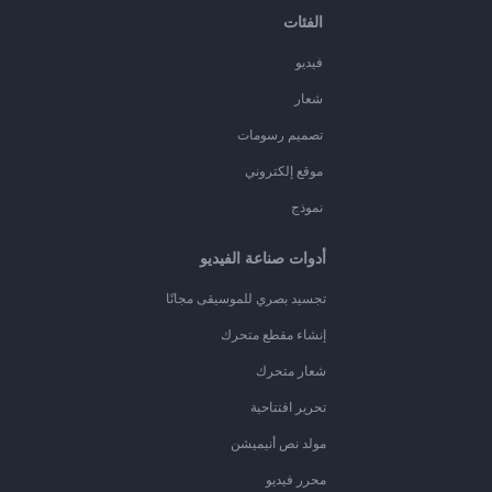
الفئات
فيديو
شعار
تصميم رسومات
موقع إلكتروني
نموذج
أدوات صناعة الفيديو
تجسيد بصري للموسيقى مجانًا
إنشاء مقطع متحرك
شعار متحرك
تحرير افتتاحية
مولد نص أنيميشن
محرر فيديو