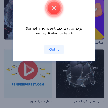
يوجد شيء ما خطأ Something went
wrong. Failed to fetch
افتتاحية شريط بحث ملون
كشف الشعار بدوامة النيران
Got it
شعار انفجار الكرة المذهل
شعار متحرك مبهج