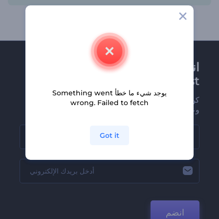
انضم إلى نشرة
Renderforest الإخبارية
يوجد شيء ما خطأ Something went
كن من بين أوائل من يستلمون أحدث أخبارنا
wrong. Failed to fetch
وعروضنا
Got it
انضم