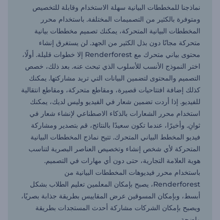
نماذجنا للمخططات البيانية سهلة الاستخدام وقابلة للتخصيص
ومتوفرة بالكثير من التصميمات المختلفة. باستخدام محرر
المخططات البيانية المتحركة، يمكنك تصميم مخططات بيانية
متحركة مجانًا دون بذل الكثير من الجهد. لن يستغرق إنشاء
محتوى بياني متحرك مع Renderforest إلا خطوات قليلة. أولًا،
اختر النموذج الأنسب للأسلوب الذي تبحث عنه. بعد ذلك، خصص
التصميم والمحتوى لتضمين البيانات التي تريد مشاركتها. يمكنك
كذلك إضافة افتتاحيات قصيرة، ومقاطع متحركة، ومقاطع انتقالية
للفيديو. إذا أردت تضمين شعار في الفيديو وليس لديك، يمكنك
استخدام محرر الشعارات بالذكاء الاصطناعي لإنشاء شعار في
ثوانِ. وأخيرًا، عندما تكون سعيدًا بالنتائج، قم بتصدير ومشاركة
فيديو المخطط البياني المتحرك. تتيح نماذج المخططات البيانية
المتحركة لأي شخص إنشاء وتخصيص العناصر البصرية لتناسب
هوية العلامة التجارية، حتى دون أي مهارات في التصميم.
باستخدام محرر فيديوهات المخططات البيانية من
Renderforest، يصبح بإمكان المعلمين تعليم الطلاب بشكل
أبسط، وبإمكان المسوقين عرض المقاييس بطريقة جذابة بصريًا،
ويصبح بإمكان الشركات مشاركة أحدث المستجدات بطريقة
واضحة.