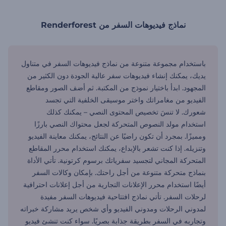
نماذج فيديوهات السفر من Renderforest
باستخدام مجموعة متنوعة من نماذج فيديوهات السفر في متناول
يديك، يمكنك إنشاء فيديوهات سفر عالية الجودة دون الكثير من
المجهود. ابدأ باختيار نموذج من المكتبة. ثم أضف الصور ومقاطع
الفيديو من مغامراتك واختر موسيقى الخلفية التي تجسد
شعورك. لا تنسَ تخصيص المحتوى النصي – يمكنك كذلك
استخدام مولد النصوص المتحركة لجعل محتواك النصي بارزًا
ومميزًا. بمجرد أن تكون راضيًا عن النتائج، يمكنك معاينة الفيديو
وتنزيله. إذا كنت تشعر بالإبداع، يمكنك استخدام محرر المقاطع
المتحركة المجاني لتجسيد سفرياتك برسوم كرتونية. تأتي الأداة
بنماذج متحركة متنوعة من أجل راحتك. بإمكان وكالات السفر
أيضًا استخدام محرر الإعلانات التجارية من أجل إعلانات احترافية
لرحلات السفر. تأتي نماذج افتتاحية فيديوهات السفر مفيدة
لمدوني الرحلات ومدوني الفيديو وأي شخص يريد مشاركة خبراته
وتجاربه في السفر بطريقة جذابة بصريًا. سواء كنت تنشئ فيديو