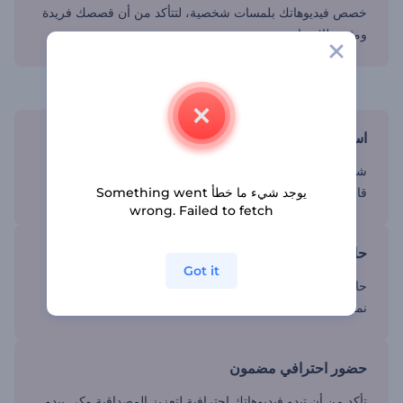
خصص فيديوهاتك بلمسات شخصية، لتتأكد من أن قصصك فريدة
ومثيرة للاهتمام.
شارك رحلتك مع جمهورك
استمتع بالوصول لقاعدة جماهيرية أكبر
شارك فيديوهاتك على مواقع التواصل الاجتماعي للوصول إلى
يوجد شيء ما خطأ Something went
قاعدة جماهيرية أوسع وألهم الآخرين.
wrong. Failed to fetch
حافظ على اتساق نماذج فيديوهات السفر
Got it
حافظ على اتساق الجودة بين جميع مقاطع الفيديو باستخدام
نماذج Renderforest الجاهزة.
حضور احترافي مضمون
تأكد من أن تبدو فيديوهاتك احترافية لتعزيز المصداقية وكي يبدو