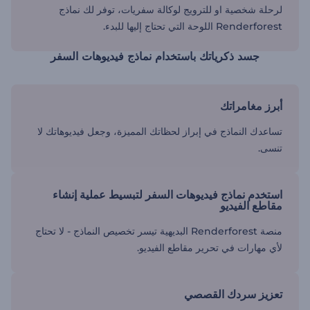
لرحلة شخصية او للترويج لوكالة سفريات، توفر لك نماذج
Renderforest اللوحة التي تحتاج إليها للبدء.
جسد ذكرياتك باستخدام نماذج فيديوهات السفر
أبرز مغامراتك
تساعدك النماذج في إبراز لحظاتك المميزة، وجعل فيديوهاتك لا
تنسى.
استخدم نماذج فيديوهات السفر لتبسيط عملية إنشاء
مقاطع الفيديو
منصة Renderforest البديهية تيسر تخصيص النماذج - لا تحتاج
لأي مهارات في تحرير مقاطع الفيديو.
تعزيز سردك القصصي