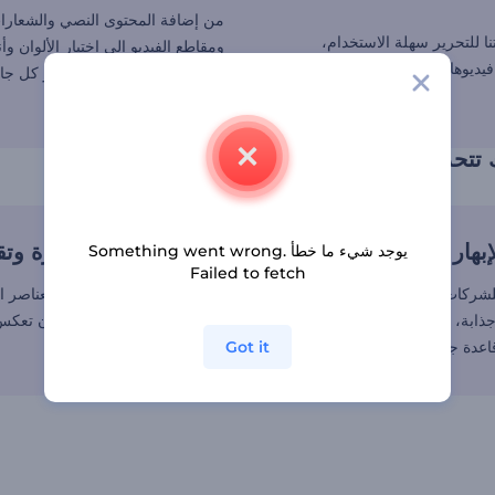
من إضافة المحتوى النصي والشعارا
نا للتحرير سهلة الاستخدام،
ومقاطع الفيديو إلى اختيار الألوان وأ
ديوهات دعوات احترافية في
الخطوط، ستتمكن من تحرير كل جا
مقطع الفيديو.
 تتحدث عن نفسها
بهار والإعجاب
عروض بصرية مبتكرة وتقن
يوجد شيء ما خطأ Something went wrong.
Failed to fetch
 للشركات بعروض بصرية مذهلة
من المقاطع المتحركة إلى العناصر الا
 جذابة، لتضمن وصول دعوات
الانسيابية، ستضمن نماذجنا أن تعك
اعدة جماهيرية أوسع.
Got it
وجوهر مناسبتك.