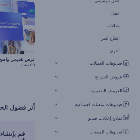
حفل موسيقي
حفل
عطلات
افتتاح كبير
أخرى
عرض تقديمي واضح
فيديوهات العطلات
80 مشاهد
عروض الشرائح
العروض التقديمية
فيديوهات منصات اجتماعية
أثر فضول الح
نماذج إعلانات فيديو
فيديوهات المبيعات
قم بإنشا