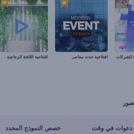
 للشركات
افتتاحية حدث معاصر
افتتاحية اللافتة الزجاجية
ضور
ء دعوات في وقت
خصص النموذج المحدد