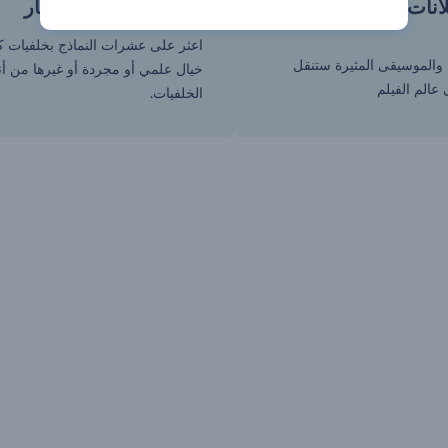
انات أفلام فريدة من
خلفيات تسرق الأبصار
اعثر على عشرات النماذج بخلفيات كو
ة والموسيقى المثيرة ستنقل
خيال علمي أو مجردة أو غيرها من أن
عالم الفيلم
الخلفيات.