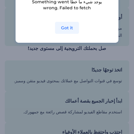
يوجد شيء ما خطأ Something went
wrong. Failed to fetch
أوصل الرسائل الأساسية عن طريق الفيديو
Got it
من الأفضل توصيل واستلام الرسائل عند الجمع بين المحتوى
النصي والصوتي والمرئي.
صل بحملتك الترويجية إلى مستوى جديد!
اتخذ توجهًا جديدًا
توسع في قنوات التواصل مع عملائك بمحتوى فيديو متقن ومميز.
ابدأ إخبار الجميع بقصة أعمالك
استخدم مقاطع الفيديو لمشاركة قصص رائعة مع جمهورك.
اجتذب واحتفظ بالعملاء الأوفياء