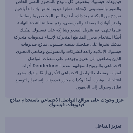
فيديوهات فيسبوك بتخصيص كل نموذج بالمحتوى النصي الخاص
والصور والموسيقى. لإنشاء مقطع الفيديو الخاص بك، ابدأ باختيار
نموذج من المكتبة. بعد ذلك، أضف النص المخصص والوسائط،
واختر ألوانك المفضلة والموسيقى، وقم بمعاينة النتيجة النهائية.
عندما تنتهي، قم بتنزيل الفيديو وشاركه على فيسبوك. يمكنك
أيضًا استخدام محرر المقاطع المتحركة لإنشاء فيديوهات متحركة
يمكنك نشرها على صفحتك بمنصة فيسبوك. نماذج فيديوهات
فيسبوك الإعلانية رائعة للشركات والمسوقين وصانعي المحتوى
الذين يتطلعون إلى تعزيز وجودهم على منصات التواصل
الاجتماعي والترويج لمنتجاتهم. تقدم Renderforest أدوات
لقنوات ومنصات التواصل الاجتماعي الأخرى أيضًا. ولديك محرر
افتتاحيات يوتيوب أيضًا وكذلك محرر فيديوهات إنستغرام لتوسيع
نطاق وصولك إلى الجمهور.
عزز وجودك على مواقع التواصل الاجتماعي باستخدام نماذج
فيديوهات فيسبوك
تعزيز التفاعل