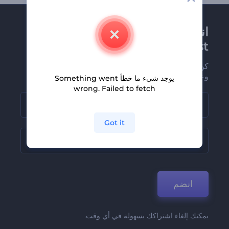
انضم إلى نشرة
Renderforest الإخبارية
كن من بين أوائل من يستلمون أحدث أخبارنا
وعروضنا
يوجد شيء ما خطأ Something went
wrong. Failed to fetch
Got it
انضم
يمكنك إلغاء اشتراكك بسهولة في أي وقت.