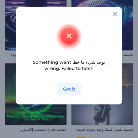
تجسيد بصري نفق مضيء
تجسيد بصري بخطوط النيون المجردة
يوجد شيء ما خطأ Something went
wrong. Failed to fetch
Got it
تجسيد بصري لميكروفون مدونة صوتية
تجسيد بصري دبستيب إلكتروني