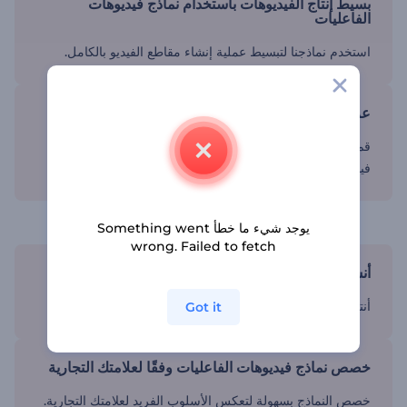
بسيط إنتاج الفيديوهات باستخدام نماذج فيديوهات
الفاعليات
استخدم نماذجنا لتبسيط عملية إنشاء مقاطع الفيديو بالكامل.
عزز محتواك
قم بتضمين عناصر بصرية ومقاطع متحركة عالية الجودة لجعل
فيديوهاتك مميزة.
روح لفاعلياتك بدون مجهود
يوجد شيء ما خطأ Something went
wrong. Failed to fetch
أنشئ محتوى فيديو فاعلية في دقائق
أنتج فيديوهات بجودة احترافية دون البدء من الصفر.
Got it
خصص نماذج فيديوهات الفاعليات وفقًا لعلامتك التجارية
خصص النماذج بسهولة لتعكس الأسلوب الفريد لعلامتك التجارية.