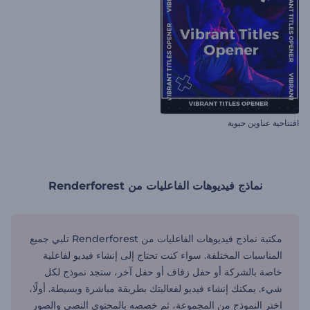
افتتاحية عناوين حيوية
نماذج فيديوهات الفاعليات من Renderforest
مكتبة نماذج فيديوهات الفاعليات من Renderforest تلبي جميع
المناسبات المختلفة. سواء كنت تحتاج إلى إنشاء فيديو لفاعلية
خاصة بالشركة أو حفل زفاف أو حفل آخر، ستجد نموذج لكل
شيء. يمكنك إنشاء فيديو لفعاليتك بطريقة مباشرة وبسيطة. أولًا،
اختر النموذج من المجموعة، ثم خصصه بالمحتوى النصي والصور