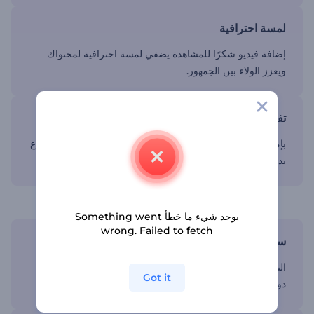
لمسة احترافية
إضافة فيديو شكرًا للمشاهدة يضفي لمسة احترافية لمحتواك
ويعزز الولاء بين الجمهور.
تفاعل المشاهدين
بإمكان النهاية جيدة التصميم زيادة تفاعل المشاهدين وترك انطباع
يدوم لديهم.
خذ مشروعات فيديوهاتك للمستوى التالي
يوجد شيء ما خطأ Something went
wrong. Failed to fetch
سهولة التخصيص
النماذج سهلة التخصيص، تسمح لك بإضافة لمساتك الشخصية
Got it
دون الكثير من مهارات التحرير.