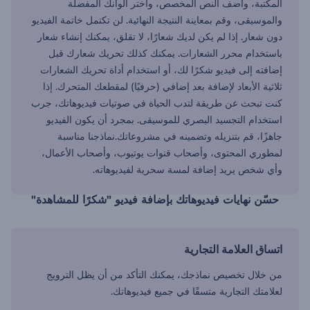
المكتبة، وأضف النص المخصص، واختر ألوانك المفضلة
والموسيقى، وقم بمعاينة النتيجة النهائية. لن تكتمل خاتمة الفيديو
دون شعار. إذا لم يكن لديك شعارًا، لا تقلق، يمكنك إنشاء شعار
باستخدام محرر الشعارات. يمكنك كذلك تحريك شعارك قبل
إضافته إلى فيديو شكرًا لك، أو استخدام أداة تحريك الشعارات
ثلاثية الأبعاد لإضافة بعد إضافي (حرفيًا) لمقطعك المتحرك. إذا
كنت تبحث عن طريقة لتدب الحياة في صوتيات فيديوهاتك، جرب
استخدام التجسيد البصري للموسيقى. بمجرد أن يكون الفيديو
جاهزًا، قم بتنزيله وتضمينه في مشروعاتك.نماذجنا مناسبة
لمطوري المحتوى، وأصحاب قنوات يوتيوب، وأصحاب الأعمال،
وأي شخص يريد إضافة لمسة سحرية لفيديوهاته.
حسّن نهايات فيديوهاتك بإضافة فيديو "شكرًا للمشاهدة"
اتساق العلامة التجارية
من خلال تخصيص نماذجك، يمكنك التأكد من أن يظل الترويج
لعلامتك التجارية متسقًا في جميع فيديوهاتك.