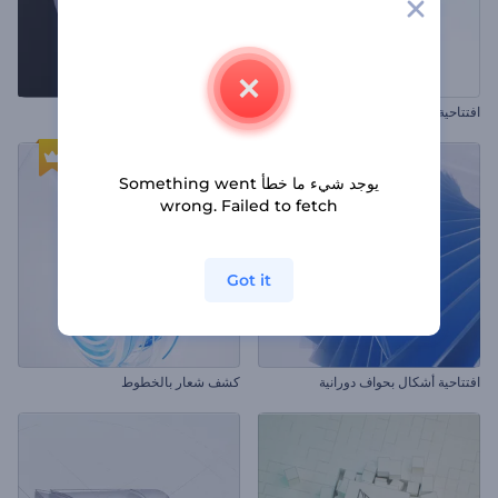
افتتاحية شعار بسيطة
كشف الشعار بالطبقات الكروية
يوجد شيء ما خطأ Something went
wrong. Failed to fetch
Got it
افتتاحية أشكال بحواف دورانية
كشف شعار بالخطوط