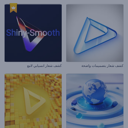
كشف شعار بتصميمات واضحة
كشف شعار انسيابي لامع