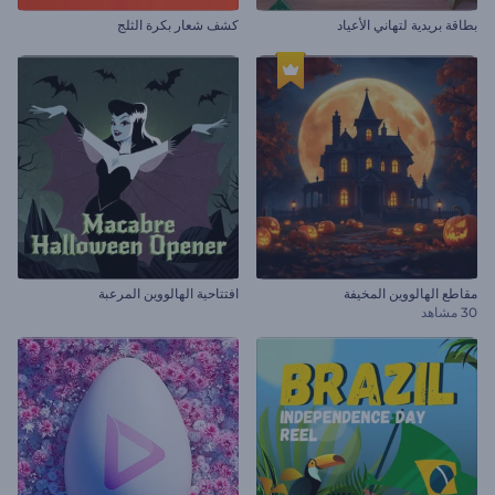
بطاقة بريدية لتهاني الأعياد
كشف شعار بكرة الثلج
مقاطع الهالووين المخيفة
افتتاحية الهالووين المرعبة
30 مشاهد