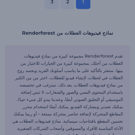
3
2
1
نماذج فيديوهات العطلات من Renderforest
تقدم Renderforest مجموعة كبيرة من نماذج فيديوهات
العطلات من أجلك. بمجموعة كبيرة من الخيارات للاختيار من
بينها، ستعثر بالتأكيد على ما يناسب أسلوبك الفريد ويجسد روح
العطلات في لحظات. لإنشاء فيديو للعطلات، اختر من بين الكثير
من نماذج فيديوهات العطلات. بعد ذلك، سترغب في تخصيصه
باستخدام المحتوى النصي والصور والشعارات. لا تنس إضافة
الموسيقى أو التعليق الصوتي أيضًا. وعندما يبدو كل شيء جيدًا،
يمكنك تصدير ومشاركة الفيديو. يمكنك أيضًا استخدام محرر
المقاطع المتحركة لإضافة عناصر متحركة ممتعة – أو ربما يمكنك
تحسين المقطع بافتتاحيات سينمائية. نماذج فيديوهات العطلات هي
الأداة المناسبة للأفراد والمسوقين وأصحاب الشركات الصغيرة.