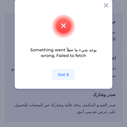
وفر الوقت باستخدام قالب عرض المنتجات
خصص قالب فيديو المنتج الخاص بك بسهولة
خصص فيديوك ليتناسب مع أسلوب علامتك التجارية بتعديل
الألوان والنصوص والعناصر البصرية في دقائق.
يوجد شيء ما خطأ Something went
wrong. Failed to fetch
اختر من بين آلاف القوالب
اختر من بين آلاف القوالب المصممة بواسطة خبراء وأنشئ فيديو
Got it
يبدو احترافيًا دون بذل جهد كبير.
صدر وشارك
صدر الفيديو المكتمل بدقة عالية وشاركه عبر المنصات للحصول
على عرض تقديمي أنيق.