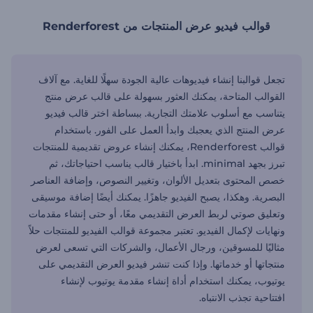
قوالب فيديو عرض المنتجات من Renderforest
تجعل قوالبنا إنشاء فيديوهات عالية الجودة سهلًا للغاية. مع آلاف
القوالب المتاحة، يمكنك العثور بسهولة على قالب عرض منتج
يتناسب مع أسلوب علامتك التجارية. ببساطة اختر قالب فيديو
عرض المنتج الذي يعجبك وابدأ العمل على الفور. باستخدام
قوالب Renderforest، يمكنك إنشاء عروض تقديمية للمنتجات
تبرز بجهد minimal. ابدأ باختيار قالب يناسب احتياجاتك، ثم
خصص المحتوى بتعديل الألوان، وتغيير النصوص، وإضافة العناصر
البصرية. وهكذا، يصبح الفيديو جاهزًا. يمكنك أيضًا إضافة موسيقى
وتعليق صوتي لربط العرض التقديمي معًا، أو حتى إنشاء مقدمات
ونهايات لإكمال الفيديو. تعتبر مجموعة قوالب الفيديو للمنتجات حلاً
مثاليًا للمسوقين، ورجال الأعمال، والشركات التي تسعى لعرض
منتجاتها أو خدماتها. وإذا كنت تنشر فيديو العرض التقديمي على
يوتيوب، يمكنك استخدام أداة إنشاء مقدمة يوتيوب لإنشاء
افتتاحية تجذب الانتباه.